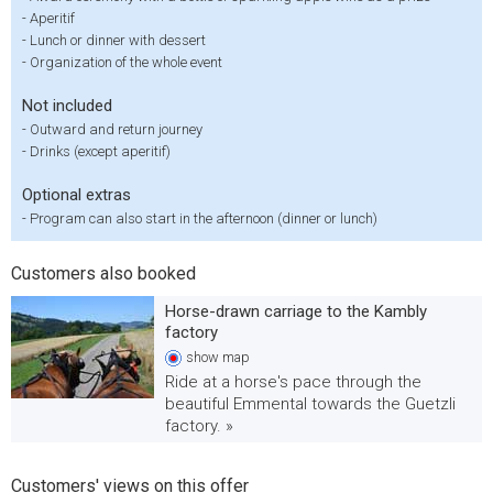
-
Aperitif
-
Lunch or dinner with dessert
-
Organization of the whole event
Not included
-
Outward and return journey
-
Drinks (except aperitif)
Optional extras
-
Program can also start in the afternoon (dinner or lunch)
Customers also booked
Horse-drawn carriage to the Kambly
factory
show
map
Ride at a horse's pace through the
beautiful Emmental towards the Guetzli
factory. »
Customers' views on this offer