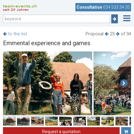
team-events.ch
Consultation
034 533 34 35
seit 20 Jahren
to the list
Proposal
23
of 34
Emmental experience and games
Request a quotation