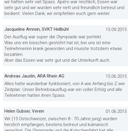
wir hatten sehr viel Spass. Apéro war reichlich, Essen war
sehr gut und wir wurden sehr nett und freundlich betreut und
bedient. Vielen Dank, wir empfehlen euch gern weiter.
Jacqueline Amrein, SVKT Hellbühl
15.09.2015
Der Ausflug war super die Olympiade war perfekt.
Was uns ein bisschen gestöhrt hat ist, bei uns ist eine
Teilnehmerinn krank geworden und musste trotzdem etwas
bezahlen.
Aber das Essen war sehr gut und die Unterkunft auch.
Andreas Jauslin, ARA Rhein AG
15.06.2015
Alles hatte wunderbar funktioniert, von A wie Anfang bis Z wie
Zeitplan. Unser Betriebsausflug war ein voller Erfolg und alle
Teilnehmer hatten ihren Spass.
Helen Gubser, Verein
01.06.2015
Wir (15 Ostschweizer, zwischen 8 - 70 Jahre jung) wurden
herzlich empfangen, bestens betreut und kulinarisch
verwöhnt. Die Olympiade und die Kutschenfahrt hat alle