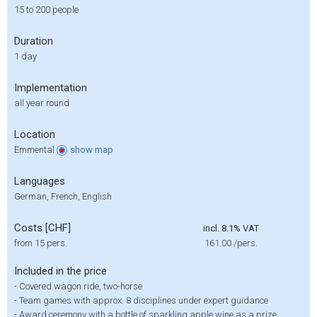
15 to 200 people
Duration
1 day
Implementation
all year round
Location
Emmental
show
map
Languages
German, French, English
Costs [CHF]
incl. 8.1% VAT
from 15 pers.
161.00
/pers.
Included in the price
-
Covered wagon ride, two-horse
-
Team games with approx. 8 disciplines under expert guidance
-
Award ceremony with a bottle of sparkling apple wine as a prize