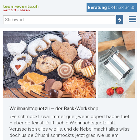
team-events.ch
Beratung
034 533 34 35
seit 20 Jahren
Weihnachtsguetzli – der Back-Workshop
«Es schmöckt zwar immer guet, wenn öppert bache tuet
– aber de feinsti Duft isch d Wiehnachtsguetzliluft.
Verusse isch alles wie Iis, und de Nebel macht alles wiiss,
doch us de Chuchi schmöckts jetzt grad wie us em