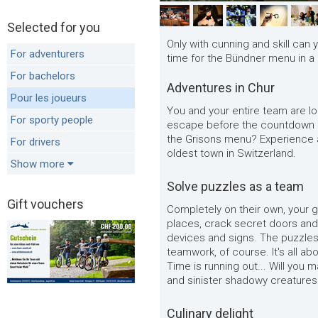
Selected for you
Only with cunning and skill can
For adventurers
time for the Bündner menu in a 
For bachelors
Adventures in Chur
Pour les joueurs
You and your entire team are lo
For sporty people
escape before the countdown run
the Grisons menu? Experience a
For drivers
oldest town in Switzerland.
Show more
Solve puzzles as a team
Gift vouchers
Completely on their own, your 
places, crack secret doors and
devices and signs. The puzzles 
teamwork, of course. It's all ab
Time is running out... Will you
and sinister shadowy creatures
Culinary delight