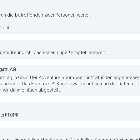
e an die betreffenden zwei Personen weiter.
n Chur
sehr freundlich, das Essen super! Empfehlenswert!
gatti AG
amtag in Chur. Der Adventure Room war für 2 Stunden angepriese
 schade. Das Essen im 3- Könige war sehr fein und der Ritterkeller 
n wir dann einfach abgestellt.
ert!TOP!!
ss mit einem tollen Abschluss im Ritterkeller. Sehr empfehlenswer