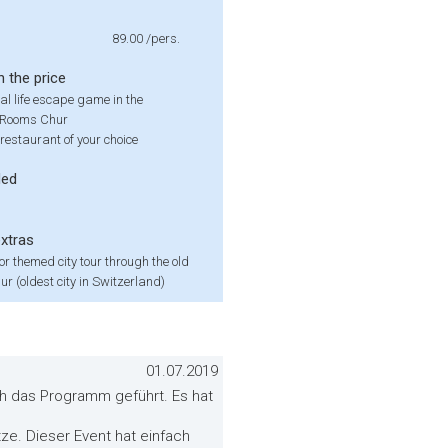
89.00
/pers.
n the price
eal life escape game in the
eRooms Chur
restaurant of your choice
ded
extras
 or themed city tour through the old
ur (oldest city in Switzerland)
01.07.2019
ch das Programm geführt. Es hat
ze. Dieser Event hat einfach