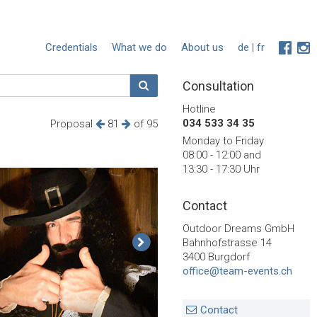
Credentials
What we do
About us
de
|
fr
Consultation
Hotline
034 533 34 35
Proposal
81
of 95
Monday to Friday
08:00 - 12:00 and
13:30 - 17:30 Uhr
Contact
Outdoor Dreams GmbH
Bahnhofstrasse 14
3400 Burgdorf
office@team-events.ch
Contact