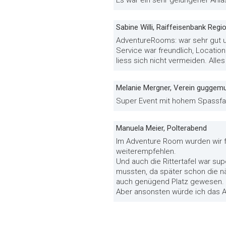
Sabine Willi, Raiffeisenbank Regi
AdventureRooms: war sehr gut u
Service war freundlich, Locati
liess sich nicht vermeiden. Alles
Melanie Mergner, Verein guggemu
Super Event mit hohem Spassfak
Manuela Meier, Polterabend
Im Adventure Room wurden wir f
weiterempfehlen.
Und auch die Rittertafel war su
mussten, da später schon die n
auch genügend Platz gewesen. Un
Aber ansonsten würde ich das A