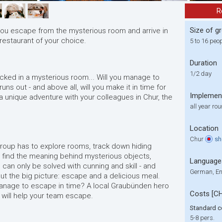
R
Size of g
 you escape from the mysterious room and arrive in
restaurant of your choice.
5 to 16 peo
Duration
1/2 day
cked in a mysterious room... Will you manage to
s out - and above all, will you make it in time for
Implemen
 unique adventure with your colleagues in Chur, the
all year ro
Location
Chur
s
group has to explore rooms, track down hiding
 find the meaning behind mysterious objects,
Language
can only be solved with cunning and skill - and
German, En
out the big picture: escape and a delicious meal.
 manage to escape in time? A local Graubünden hero
Costs [C
 will help your team escape.
Standard c
5-8 pers.