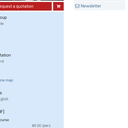
Newsletter
equest a quotation
roup
ple
tation
und
how
map
s
glish
HF]
ourse
85.00
/pers.