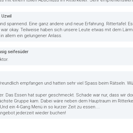
o Uzwil
nd spannend. Eine ganz andere und neue Erfahrung. Rittertafel: 
on war okay. Teilweise haben sich unsere Leute etwas mit dem Lä
 in allem ein gelungener Anlass.
sig seifesüder
tor.
reundlich empfangen und hatten sehr viel Spass beim Rätseln. Wü
per. Das Essen hat super geschmeckt. Schade war nur, dass wir do
ächste Gruppe kam. Dabei wäre neben dem Hauptraum im Ritterkell
d ein 4-Gang Menü in so kurzer Zeit zu essen....
ngebot jederzeit wieder buchen!