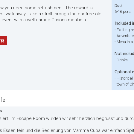
Duel
Now you need some refreshment. The reward is
6-16 pers.
es' walk away. Take a stroll through the car-free old
 event with a well-earned Grisons meal in a
Included i
-
Exciting r
Adventur
-
Menu in a 
Not inclu
-
Drinks
Optional 
-
Historical
town of Ch
fer
ns
siert. Im Escape Room wurden wir sehr herzlich begrüsst und dur
das Essen fein und die Bedienung von Mamma Cuba war einfach Spit