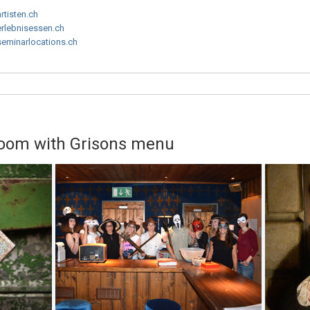
artisten.ch
erlebnisessen.ch
seminarlocations.ch
oom with Grisons menu