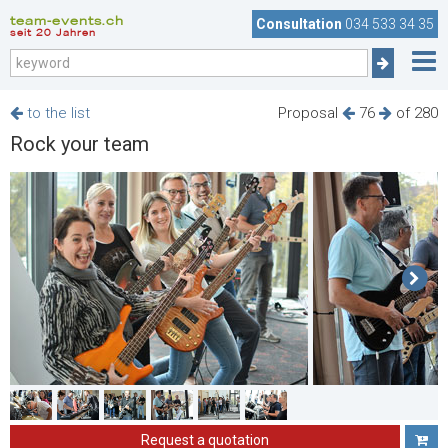
team-events.ch
Consultation
034 533 34 35
seit 20 Jahren
to the list
Proposal
76
of 280
Rock your team
Request a quotation