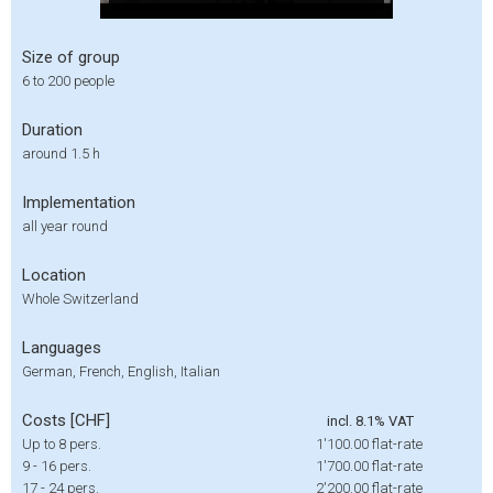
Size of group
6 to 200 people
Duration
around 1.5 h
Implementation
all year round
Location
Whole Switzerland
Languages
German, French, English, Italian
Costs [CHF]
incl. 8.1% VAT
Up to 8 pers.
1'100.00
flat-rate
9 - 16 pers.
1'700.00
flat-rate
17 - 24 pers.
2'200.00
flat-rate