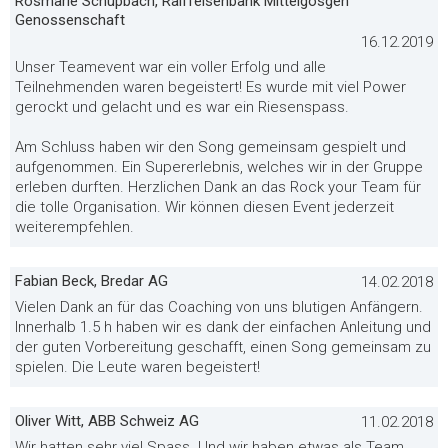
Rosmarie Schüpbach, Raiffeisenbank Mittelgösgen
Genossenschaft
16.12.2019
Unser Teamevent war ein voller Erfolg und alle
Teilnehmenden waren begeistert! Es wurde mit viel Power
gerockt und gelacht und es war ein Riesenspass.
Am Schluss haben wir den Song gemeinsam gespielt und
aufgenommen. Ein Supererlebnis, welches wir in der Gruppe
erleben durften. Herzlichen Dank an das Rock your Team für
die tolle Organisation. Wir können diesen Event jederzeit
weiterempfehlen.
Fabian Beck, Bredar AG
14.02.2018
Vielen Dank an für das Coaching von uns blutigen Anfängern.
Innerhalb 1.5 h haben wir es dank der einfachen Anleitung und
der guten Vorbereitung geschafft, einen Song gemeinsam zu
spielen. Die Leute waren begeistert!
Oliver Witt, ABB Schweiz AG
11.02.2018
Wir hatten sehr viel Spass. Und wir haben etwas als Team