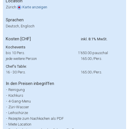
Location
Zürich
Karte
anzeigen
Sprachen
Deutsch, Englisch
Kosten [CHF]
inkl. 8.1% MwSt.
Kochevents
bis 10 Pers.
1'650.00
pauschal
jede weitere Person
165.00
/Pers.
Chef’s Table:
16 - 30 Pers.
165.00
/Pers.
In den Preisen inbegriffen
-
Reinigung
-
Kochkurs
-
4-Gang-Menu
-
Züri-Wasser
-
Leihschürze
-
Rezepte zum Nachkochen als PDF
-
Miete Location