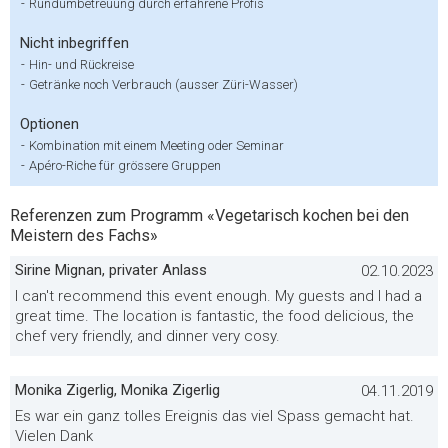
-
Rundumbetreuung durch erfahrene Profis
Nicht inbegriffen
-
Hin- und Rückreise
-
Getränke noch Verbrauch (ausser Züri-Wasser)
Optionen
-
Kombination mit einem Meeting oder Seminar
-
Apéro-Riche für grössere Gruppen
Referenzen zum Programm «Vegetarisch kochen bei den
Meistern des Fachs»
Sirine Mignan, privater Anlass
02.10.2023
I can't recommend this event enough. My guests and I had a
great time. The location is fantastic, the food delicious, the
chef very friendly, and dinner very cosy.
Monika Zigerlig, Monika Zigerlig
04.11.2019
Es war ein ganz tolles Ereignis das viel Spass gemacht hat.
Vielen Dank