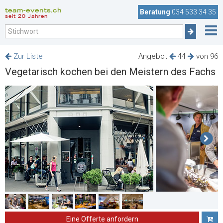
team-events.ch
Beratung
034 533 34 35
seit 20 Jahren
Zur Liste
Angebot
44
von 96
Vegetarisch kochen bei den Meistern des Fachs
Eine Offerte anfordern