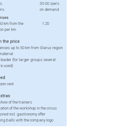
s.
30.00
/pers.
rs.
on demand
enses
50 km from the
1.20
ion per km
n the price
penses up to 50 km from Glarus region
material
leader (for larger groups several
re used)
ded
oom rent
extras
how of the trainers
tion of the workshop in the circus
esired incl. gastronomy offer
ing balls with the company logo