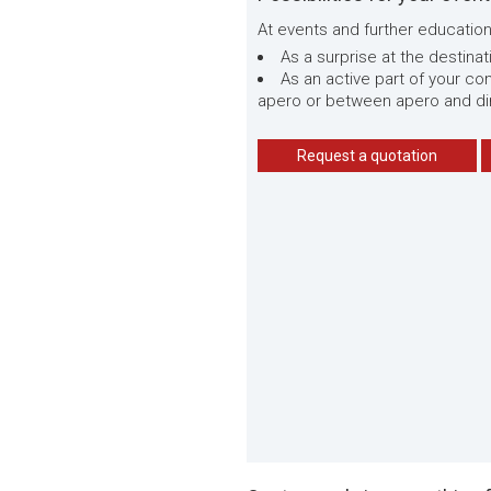
At events and further education
As a surprise at the destina
As an active part of your co
apero or between apero and di
Request a quotation