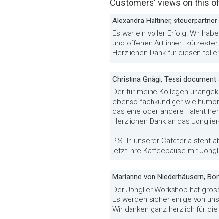
Customers' views on this of
Alexandra Haltiner, steuerpartner
Es war ein voller Erfolg! Wir ha
und offenen Art innert kürzeste
Herzlichen Dank für diesen tol
Christina Gnägi, Tessi document
Der für meine Kollegen unangekün
ebenso fachkundiger wie humorvo
das eine oder andere Talent hera
Herzlichen Dank an das Jonglie
P.S. In unserer Cafeteria steht a
jetzt ihre Kaffeepause mit Jong
Marianne von Niederhäusern, Bo
Der Jonglier-Workshop hat gross
Es werden sicher einige von uns
Wir danken ganz herzlich für die 