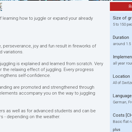
R
Size of g
of learning how to juggle or expand your already
5 to 150 pe
Duration
around 1.5
e, perseverance, joy and fun result in fireworks of
d variations.
Implemen
, juggling is explained and learned from scratch. Very
all year ro
r the relaxing effect of juggling. Every progress
rengthens self-confidence.
Location
All of Swit
tanding are promoted and strengthened through
 elements accompany you on the way to juggling
Language
German, Fr
ners as well as for advanced students and can be
Costs [C
rs - depending on the weather.
Basic flat r
plus