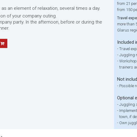
from 21 per
 as an element of relaxation, several times a day.
from 150 pe
tion of your company outing.
Travel exp
mpany party. In the afternoon, before or during the
more than 
nner.
Glarus reg
Included i
-
Travel ex
-
Juggling 
-
Workshop 
trainers a
Not inclu
-
Possible r
Optional 
-
Juggling s
-
Implementa
town, if d
-
Own juggl