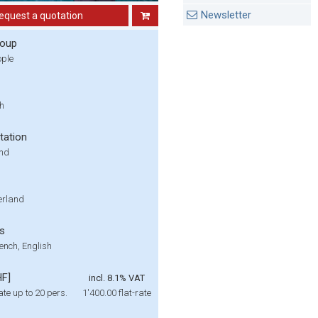
Newsletter
equest a quotation
roup
ople
 h
tation
und
zerland
s
ench, English
HF]
incl. 8.1% VAT
ate up to 20 pers.
1'400.00
flat-rate