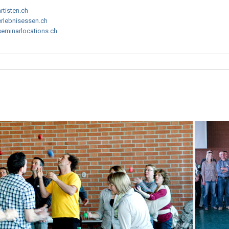
artisten.ch
erlebnisessen.ch
seminarlocations.ch