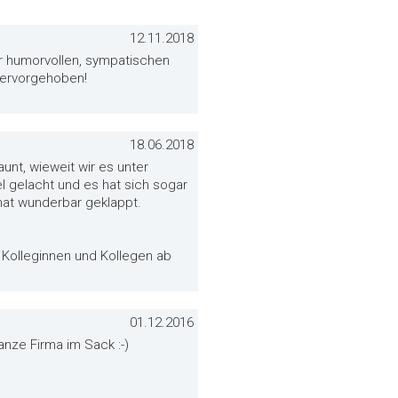
12.11.2018
ner humorvollen, sympatischen
 hervorgehoben!
18.06.2018
unt, wieweit wir es unter
l gelacht und es hat sich sogar
 hat wunderbar geklappt.
le Kolleginnen und Kollegen ab
01.12.2016
nze Firma im Sack :-)