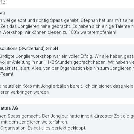
fer
 ag
ben viel gelacht und richtig Spass gehabt. Stephan hat uns mit sei
r Zeit das Jonglieren nahe gebracht. Es haben sich einige Talente
len Workshop, wir können diesen zu 100% weiterempfehlen!
 solutions (Switzerland) GmbH
digte Jonglierworkshop war ein voller Erfolg. Wir alle haben gesta
ller Anleitung in nur 1 1/2 Stunden gebracht haben. Wir haben vie
uskristallisiert. Alles, von der Organisation bis hin zum Jonglieren
r-Team!
b heute ein Korb mit Jonglierbällen bereit. Ich bin sicher, dass vie
lieren verbringen werden.
natura AG
en Spass gemacht. Der Jongleur hatte innert kürzester Zeit die ga
 mit dem Jonglieren weiterfahren.
Organisation. Es hat alles perfekt geklappt.