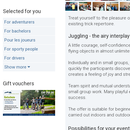
Selected for you
Treat yourself to the pleasure 
For adventurers
existing trick repertoire.
For bachelors
Juggling - the airy interplay
Pour les joueurs
A little courage, self-confidenc
For sporty people
flying objects in almost unlimite
For drivers
Individually and in small groups
Show more
quickly the participants discove
creates a feeling of joy and st
Gift vouchers
Team spirit and mutual unders
small group work. Many playful
success.
The offer is suitable for begin
carried out indoors and outdoo
Possibilities for your event