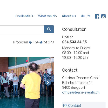
Credentials
What we do
About us
de
|
fr
Consultation
Hotline
034 533 34 35
Proposal
154
of 273
Monday to Friday
08:00 - 12:00 and
13:30 - 17:30 Uhr
Contact
Outdoor Dreams GmbH
Bahnhofstrasse 14
3400 Burgdorf
office@team-events.ch
Contact