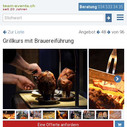
team-events.ch
Beratung
034 533 34 35
seit 20 Jahren
Zur Liste
Angebot
48
von 96
Grillkurs mit Brauereiführung
Eine Offerte anfordern