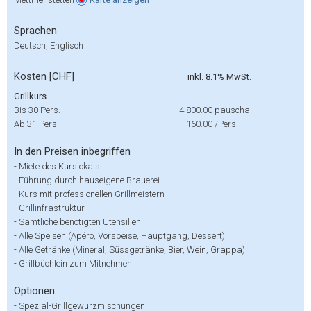
Sprachen
Deutsch, Englisch
Kosten [CHF]
inkl. 8.1% MwSt.
Grillkurs
Bis 30 Pers.
4'800.00
pauschal
Ab 31 Pers.
160.00
/Pers.
In den Preisen inbegriffen
-
Miete des Kurslokals
-
Führung durch hauseigene Brauerei
-
Kurs mit professionellen Grillmeistern
-
Grillinfrastruktur
-
Sämtliche benötigten Utensilien
-
Alle Speisen (Apéro, Vorspeise, Hauptgang, Dessert)
-
Alle Getränke (Mineral, Süssgetränke, Bier, Wein, Grappa)
-
Grillbüchlein zum Mitnehmen
Optionen
-
Spezial-Grillgewürzmischungen