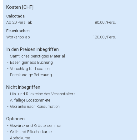
Kosten [CHF]
Calçotada
Ab 20 Pers. ab
80.00
/Pers.
Feuerkochen
Workshop ab
120.00
/Pers.
In den Preisen inbegriffen
-
Sämtliches benötigtes Material
-
Essen gemäss Buchung
-
Vorschlag für Location
-
Fachkundige Betreuung
Nicht inbegriffen
-
Hin- und Rückreise des Veranstalters
-
Allfällige Locationmiete
-
Getränke nach Konsumation
Optionen
-
Gewürz- und Kräuterseminar
-
Grill- und Räucherkurse
-
Apérokurse