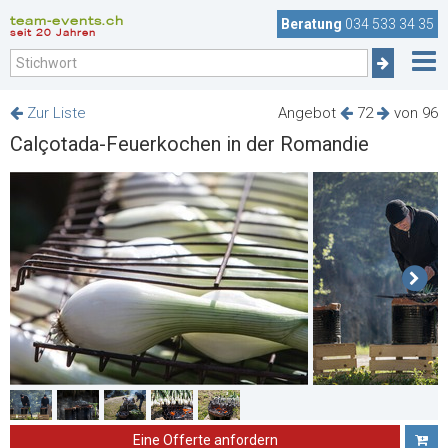
team-events.ch
Beratung
034 533 34 35
seit 20 Jahren
Zur Liste
Angebot
72
von 96
Calçotada-Feuerkochen in der Romandie
Eine Offerte anfordern