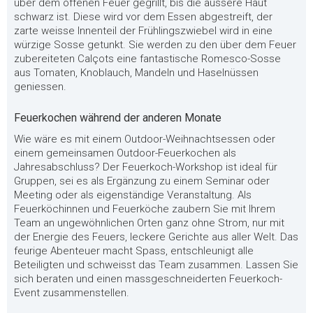
über dem offenen Feuer gegrillt, bis die äussere Haut
schwarz ist. Diese wird vor dem Essen abgestreift, der
zarte weisse Innenteil der Frühlingszwiebel wird in eine
würzige Sosse getunkt. Sie werden zu den über dem Feuer
zubereiteten Calçots eine fantastische Romesco-Sosse
aus Tomaten, Knoblauch, Mandeln und Haselnüssen
geniessen.
Feuerkochen während der anderen Monate
Wie wäre es mit einem Outdoor-Weihnachtsessen oder
einem gemeinsamen Outdoor-Feuerkochen als
Jahresabschluss? Der Feuerkoch-Workshop ist ideal für
Gruppen, sei es als Ergänzung zu einem Seminar oder
Meeting oder als eigenständige Veranstaltung. Als
Feuerköchinnen und Feuerköche zaubern Sie mit Ihrem
Team an ungewöhnlichen Orten ganz ohne Strom, nur mit
der Energie des Feuers, leckere Gerichte aus aller Welt. Das
feurige Abenteuer macht Spass, entschleunigt alle
Beteiligten und schweisst das Team zusammen. Lassen Sie
sich beraten und einen massgeschneiderten Feuerkoch-
Event zusammenstellen.