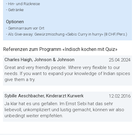
-
Hin- und Rückreise
-
Getränke
Optionen
-
Seminarraum vor Ort
-
Als Give-away: Gewürzmischung «Sebis Curry in hurry» (8 CHF/Pers.)
Referenzen zum Programm «Indisch kochen mit Quiz»
Charles Haigh, Johnson & Johnson
25.04.2024
Great and very friendly people. Where very flexible to our
needs. If you want to expand your knowledge of Indian spices
give them a try.
Sybille Aeschbacher, Kinderarzt Kurwerk
12.02.2016
Ja klar hat es uns gefallen. Im Ernst Sebi hat das sehr
liebevoll, unkompliziert und lustig gemacht, können wir also
unbedingt weiter empfehlen.