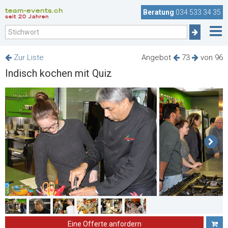
team-events.ch
Beratung
034 533 34 35
seit 20 Jahren
Zur Liste
Angebot
73
von 96
Indisch kochen mit Quiz
Eine Offerte anfordern