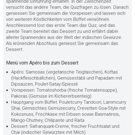
spannende Einführung erhalten. In der Zwischenzeit
versucht das andere Team, die Quizfragen zu lösen. Danach
geniessen Sie gemeinsam die Vorspeisen und lassen sich
von weiteren Köstlichkeiten vom Büffet verwöhnen.
Anschliessend löst das erste Team das Quiz, und das
zweite Team bereitet das Dessert zu und erfährt dabei
allerlei Spannendes aus der Welt der indischen Gewürze.
Als krönenden Abschluss geniesst Sie gemeinsam das
Dessert.
Menü vom Apéro bis zum Dessert
Apéro: Samosas (vegetarische Teigtaschen), Koftas
(Hackfleischbällchen), Gemüsestäbli und Papadam mit
Dipsaucen, Poulet-Satay-Spiessli
Vorspeisen: Tomatoshorba (frische Tomatensuppe),
Pakoras (Gemüse im Kichererbsenteig)
Hauptgang vom Büffet: Pouletcurry Tandoori, Lammcurry
Shai, Gemischtes Gemüsecurry, Crevetten Goa-Style mit
Kokosnuss, Frischkäse mit Erbsen sowie Basmatireis,
Mango-Chutney, Chilipaste und Raita
Dessert: Safranquark-Creme, frischer Fruchtsalat und
Chai (indischer Gewürztee mit Milch)