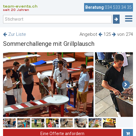
team-events.ch
Beratung
034 533 34 35
seit 20 Jahren
Zur Liste
Angebot
125
von 274
Sommerchallenge mit Grillplausch
Eine Offerte anfordern