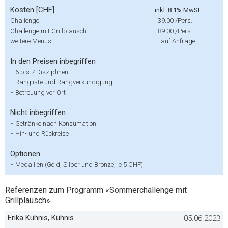
Kosten [CHF]
inkl. 8.1% MwSt.
Challenge
39.00
/Pers.
Challenge mit Grillplausch
89.00
/Pers.
weitere Menüs
auf Anfrage
In den Preisen inbegriffen
-
6 bis 7 Disziplinen
-
Rangliste und Rangverkündigung
-
Betreuung vor Ort
Nicht inbegriffen
-
Getränke nach Konsumation
-
Hin- und Rückreise
Optionen
-
Medaillen (Gold, Silber und Bronze, je 5 CHF)
Referenzen zum Programm «Sommerchallenge mit
Grillplausch»
Erika Kühnis, Kühnis
05.06.2023