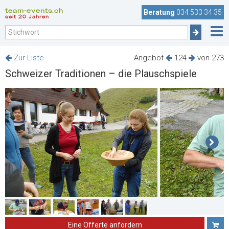
team-events.ch
Beratung
034 533 34 35
seit 20 Jahren
Zur Liste
Angebot
124
von 273
Schweizer Traditionen – die Plauschspiele
Eine Offerte anfordern