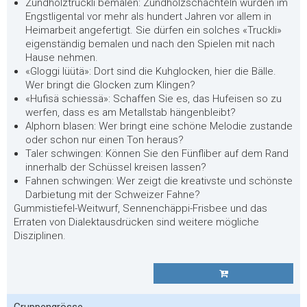
Zündholztruckli bemalen: Zündholzschachteln wurden im
Engstligental vor mehr als hundert Jahren vor allem in
Heimarbeit angefertigt. Sie dürfen ein solches «Truckli»
eigenständig bemalen und nach den Spielen mit nach
Hause nehmen.
«Gloggi lüütä»: Dort sind die Kuhglocken, hier die Bälle.
Wer bringt die Glocken zum Klingen?
«Hufisä schiessä»: Schaffen Sie es, das Hufeisen so zu
werfen, dass es am Metallstab hängenbleibt?
Alphorn blasen: Wer bringt eine schöne Melodie zustande
oder schon nur einen Ton heraus?
Taler schwingen: Können Sie den Fünfliber auf dem Rand
innerhalb der Schüssel kreisen lassen?
Fahnen schwingen: Wer zeigt die kreativste und schönste
Darbietung mit der Schweizer Fahne?
Gummistiefel-Weitwurf, Sennenchäppi-Frisbee und das
Erraten von Dialektausdrücken sind weitere mögliche
Disziplinen.