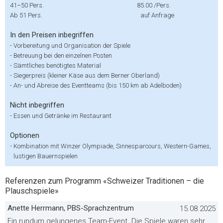
41–50 Pers.
85.00
/Pers.
Ab 51 Pers.
auf Anfrage
In den Preisen inbegriffen
-
Vorbereitung und Organisation der Spiele
-
Betreuung bei den einzelnen Posten
-
Sämtliches benötigtes Material
-
Siegerpreis (kleiner Käse aus dem Berner Oberland)
-
An- und Abreise des Eventteams (bis 150 km ab Adelboden)
Nicht inbegriffen
-
Essen und Getränke im Restaurant
Optionen
-
Kombination mit Winzer Olympiade, Sinnesparcours, Western-Games,
lustigen Bauernspielen
Referenzen zum Programm «Schweizer Traditionen – die
Plauschspiele»
Anette Herrmann, PBS-Sprachzentrum
15.08.2025
Ein rundum gelungenes Team-Event. Die Spiele waren sehr