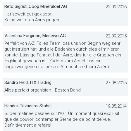
Reto Sigrist, Coop Mineraloel AG
22.09.2016
Hat soweit gut geklappt.
Keine weiteren Anregungen.
Valentina Forgione, Medewo AG
22.09.2015
Perfekt von A-Z! Tolles Team, das uns von Beginn weg sehr
gut instruiert hat, und alle Bedenken durch dies eliminieren
konnte. Lässige Fahrt auf der Aare, das für alle Gruppen ein
Highlight gewesen ist. Zudem zum Abschluss ein
ungezwungene und lockere Atmosphäre beim Apèro.
Sandro Held, ITX Trading
27.08.2015
Alles perfekt organisiert - Besten Dank!
Hendrik Tevaearai Stahel
19.05.2014
Super matinée passée sur l'Aar. Un moment quasi exclusif
que de pouvoir contempler Berne de ce point de vue.
Définitivement à refaire!