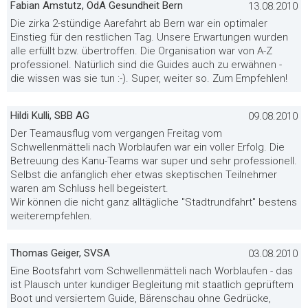
Fabian Amstutz, OdA Gesundheit Bern
13.08.2010
Die zirka 2-stündige Aarefahrt ab Bern war ein optimaler
Einstieg für den restlichen Tag. Unsere Erwartungen wurden
alle erfüllt bzw. übertroffen. Die Organisation war von A-Z
professionel. Natürlich sind die Guides auch zu erwähnen -
die wissen was sie tun :-). Super, weiter so. Zum Empfehlen!
Hildi Kulli, SBB AG
09.08.2010
Der Teamausflug vom vergangen Freitag vom
Schwellenmätteli nach Worblaufen war ein voller Erfolg. Die
Betreuung des Kanu-Teams war super und sehr professionell.
Selbst die anfänglich eher etwas skeptischen Teilnehmer
waren am Schluss hell begeistert.
Wir können die nicht ganz alltägliche "Stadtrundfahrt" bestens
weiterempfehlen.
Thomas Geiger, SVSA
03.08.2010
Eine Bootsfahrt vom Schwellenmätteli nach Worblaufen - das
ist Plausch unter kundiger Begleitung mit staatlich geprüftem
Boot und versiertem Guide, Bärenschau ohne Gedrücke,