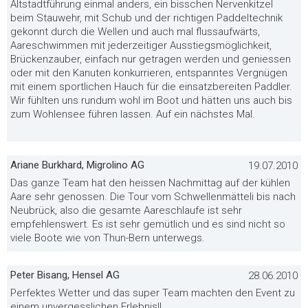
Altstadtführung einmal anders, ein bisschen Nervenkitzel
beim Stauwehr, mit Schub und der richtigen Paddeltechnik
gekonnt durch die Wellen und auch mal flussaufwärts,
Aareschwimmen mit jederzeitiger Ausstiegsmöglichkeit,
Brückenzauber, einfach nur getragen werden und geniessen
oder mit den Kanuten konkurrieren, entspanntes Vergnügen
mit einem sportlichen Hauch für die einsatzbereiten Paddler.
Wir fühlten uns rundum wohl im Boot und hätten uns auch bis
zum Wohlensee führen lassen. Auf ein nächstes Mal.
Ariane Burkhard, Migrolino AG
19.07.2010
Das ganze Team hat den heissen Nachmittag auf der kühlen
Aare sehr genossen. Die Tour vom Schwellenmätteli bis nach
Neubrück, also die gesamte Aareschlaufe ist sehr
empfehlenswert. Es ist sehr gemütlich und es sind nicht so
viele Boote wie von Thun-Bern unterwegs.
Peter Bisang, Hensel AG
28.06.2010
Perfektes Wetter und das super Team machten den Event zu
einem unvergesslichen Erlebnis!!