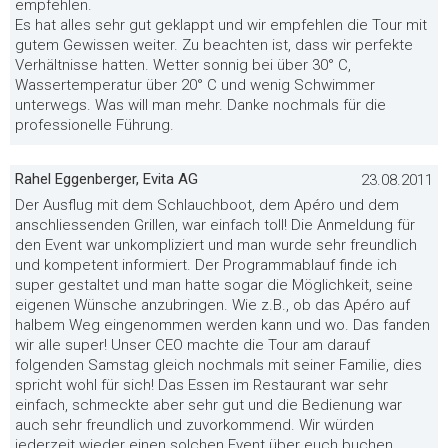
empfehlen.
Es hat alles sehr gut geklappt und wir empfehlen die Tour mit
gutem Gewissen weiter. Zu beachten ist, dass wir perfekte
Verhältnisse hatten. Wetter sonnig bei über 30° C,
Wassertemperatur über 20° C und wenig Schwimmer
unterwegs. Was will man mehr. Danke nochmals für die
professionelle Führung.
Rahel Eggenberger, Evita AG
23.08.2011
Der Ausflug mit dem Schlauchboot, dem Apéro und dem
anschliessenden Grillen, war einfach toll! Die Anmeldung für
den Event war unkompliziert und man wurde sehr freundlich
und kompetent informiert. Der Programmablauf finde ich
super gestaltet und man hatte sogar die Möglichkeit, seine
eigenen Wünsche anzubringen. Wie z.B., ob das Apéro auf
halbem Weg eingenommen werden kann und wo. Das fanden
wir alle super! Unser CEO machte die Tour am darauf
folgenden Samstag gleich nochmals mit seiner Familie, dies
spricht wohl für sich! Das Essen im Restaurant war sehr
einfach, schmeckte aber sehr gut und die Bedienung war
auch sehr freundlich und zuvorkommend. Wir würden
jederzeit wieder einen solchen Event über euch buchen.