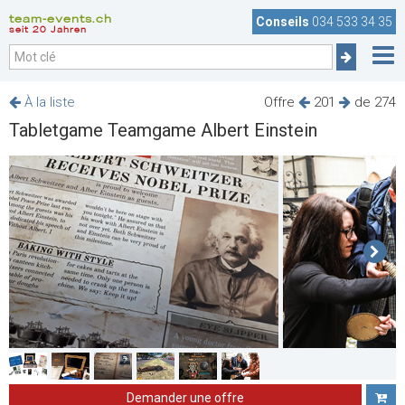
team-events.ch
Conseils
034 533 34 35
seit 20 Jahren
À la liste
Offre
201
de 274
Tabletgame Teamgame Albert Einstein
Demander une offre