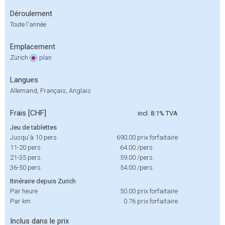
Déroulement
Toute l'année
Emplacement
Zürich
plan
Langues
Allemand, Français, Anglais
Frais [CHF]
incl. 8.1% TVA
Jeu de tablettes
Jusqu'à 10 pers.
690.00
prix forfaitaire
11-20 pers.
64.00
/pers.
21-35 pers.
59.00
/pers.
36-50 pers.
54.00
/pers.
Itinéraire depuis Zurich
Par heure
50.00
prix forfaitaire
Par km
0.76
prix forfaitaire
Inclus dans le prix