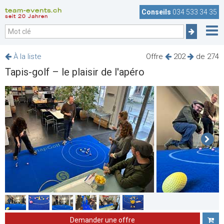
team-events.ch
Conseils
034 533 34 35
seit 20 Jahren
À la liste
Offre
202
de 274
Tapis-golf – le plaisir de l'apéro
Demander une offre