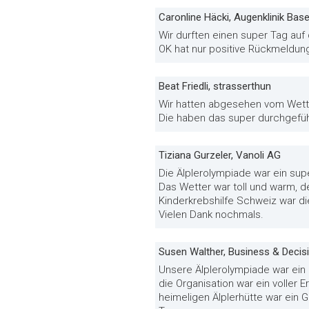
Caronline Häcki, Augenklinik Base
Wir durften einen super Tag auf
OK hat nur positive Rückmeldun
Beat Friedli, strasserthun
Wir hatten abgesehen vom Wette
Die haben das super durchgeführ
Tiziana Gurzeler, Vanoli AG
Die Älplerolympiade war ein sup
Das Wetter war toll und warm, de
Kinderkrebshilfe Schweiz war die
Vielen Dank nochmals.
Susen Walther, Business & Decis
Unsere Älplerolympiade war ein
die Organisation war ein voller 
heimeligen Älplerhütte war ein