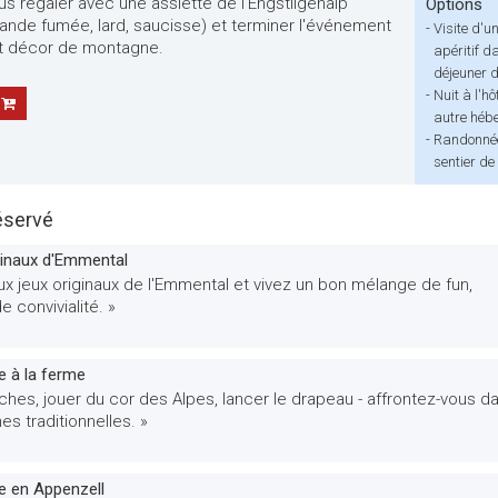
us régaler avec une assiette de l'Engstligenalp
Options
iande fumée, lard, saucisse) et terminer l'événement
-
Visite d'u
ant décor de montagne.
apéritif d
déjeuner 
-
Nuit à l'h
autre héb
-
Randonnée
sentier de
éservé
ginaux d'Emmental
ux jeux originaux de l'Emmental et vivez un bon mélange de fun,
e convivialité. »
e à la ferme
aches, jouer du cor des Alpes, lancer le drapeau - affrontez-vous d
es traditionnelles. »
e en Appenzell