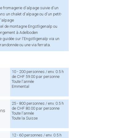
ne fromagerie d'alpage suivie d'un
ans un chalet d'alpage ou d'un petit-
d'alpage
ôtel de montagne Engstligenalp ou
ergement à Adelboden
 guidée sur l'Engstligenalp via un
 randonnée ou une via ferrata.
10 - 200 personnes / env. 0.5 h
de CHF 59.00 par personne
Toute l'année
Emmental
25 - 800 personnes / env. 0.5 h
de CHF 80.00 par personne
ans
Toute l'année
Toute la Suisse
12 - 60 personnes / env. 0.5 h