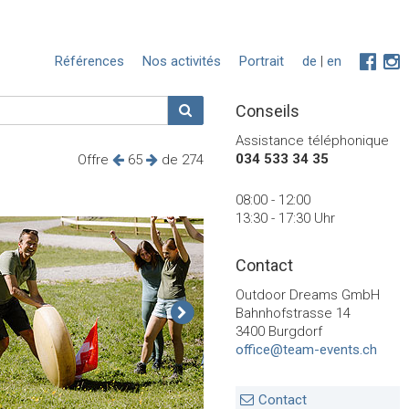
Références
Nos activités
Portrait
de
|
en
Conseils
Assistance téléphonique
034 533 34 35
Offre
65
de 274
08:00 - 12:00
13:30 - 17:30 Uhr
Contact
Outdoor Dreams GmbH
Bahnhofstrasse 14
3400 Burgdorf
office@team-events.ch
Contact