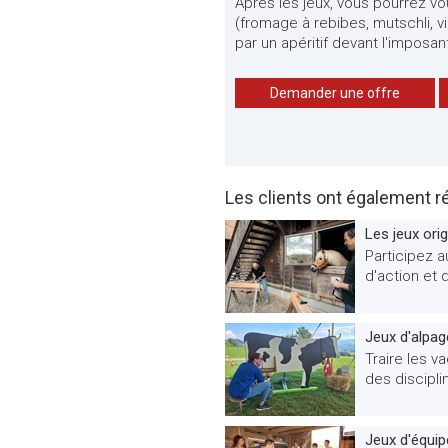
Après les jeux, vous pourrez vo
(fromage à rebibes, mutschli, v
par un apéritif devant l'impos
Demander une offre
Les clients ont également r
Les jeux ori
Participez a
d'action et d
Jeux d'alpag
Traire les v
des disciplin
Jeux d'équip