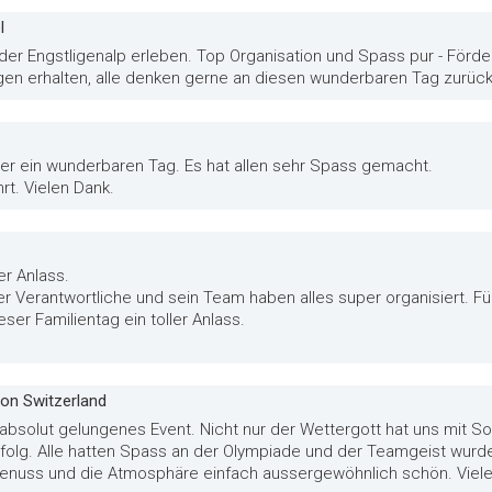
l
 der Engstligenalp erleben. Top Organisation und Spass pur - För
gen erhalten, alle denken gerne an diesen wunderbaren Tag zurück
r ein wunderbaren Tag. Es hat allen sehr Spass gemacht.
t. Vielen Dank.
er Anlass.
r Verantwortliche und sein Team haben alles super organisiert. Für
ser Familientag ein toller Anlass.
ion Switzerland
 absolut gelungenes Event. Nicht nur der Wettergott hat uns mit 
Erfolg. Alle hatten Spass an der Olympiade und der Teamgeist wurde
 Genuss und die Atmosphäre einfach aussergewöhnlich schön. Viel