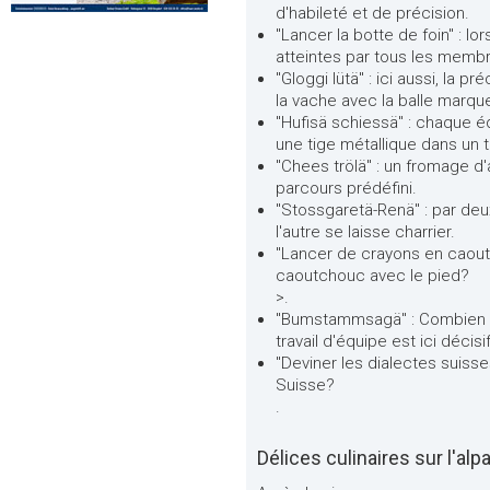
d'habileté et de précision.
"Lancer la botte de foin" : lo
atteintes par tous les membr
"Gloggi lütä" : ici aussi, la p
la vache avec la balle marqu
"Hufisä schiessä" : chaque éq
une tige métallique dans un
"Chees trölä" : un fromage d'
parcours prédéfini.
"Stossgaretä-Renä" : par deux
l'autre se laisse charrier.
"Lancer de crayons en caoutch
caoutchouc avec le pied?
>.
"Bumstammsagä" : Combien de
travail d'équipe est ici décisif
"Deviner les dialectes suisses
Suisse?
.
Délices culinaires sur l'alp