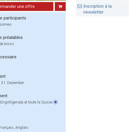
Inscription à la
emander une offre
newsletter
 participants
rsonnes
s préalables
e loisirs
cessaire
ent
à 31. Dezember
ment
Engstligenalp et toute la Suisse
Français, Anglais