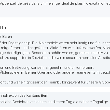
Appenzell de près dans un mélange idéal de plaisir, d'excitation e
ffre
el Bären
f der Engstligenalp! Die Älplerspiele waren sehr lustig und für uns
, mitgefiebert und angefeuert. Aktivitäten wie Hufeisenwerfen, Al
nige der Highlights. Besonders schön war es, gemeinsam aktiv zu 
 zu supporten in Disziplinen die wir in unserem normalen Arbeits
ion und Betreuung war sehr angenehm und unkompliziert.
 Älplerspiele im Berner Oberland oder andere Teamevents mit euch
cht und war ein grossartiger Teambuilding-Event für unsere Grupp
hrsdirektion des Kantons Bern
fröhliche Gesichter verliessen an diesem Tag die schöne Engstlige.