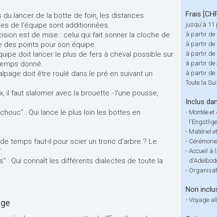
Frais [CH
rs du lancer de la botte de foin, les distances
es de l'équipe sont additionnées.
jusqu'à 11 
récision est de mise : celui qui fait sonner la cloche de
à partir de
e des points pour son équipe.
à partir de
uipe doit lancer le plus de fers à cheval possible sur
à partir de
 temps donné.
à partir de
alpage doit être roulé dans le pré en suivant un
à partir de
Toute la Su
, il faut slalomer avec la brouette - l'une pousse,
Inclus dan
ouc" : Qui lance le plus loin les bottes en
-
Montée et 
l'Engstlig
-
Matériel e
 temps faut-il pour scier un tronc d'arbre ? Le
-
Cérémonie
.
-
Accueil à 
" : Qui connaît les différents dialectes de toute la
d'Adelbod
-
Organisat
Non inclu
-
Voyage all
age