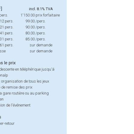
F]
incl. 8.1% TVA
pers.
1'150.00
prix forfaitaire
 12 pers.
99.00
/pers.
 21 pers.
90.00
/pers.
 41 pers.
80.00
/pers.
 31 pers.
85.00
/pers.
 61 pers.
sur demande
isse
sur demande
s le prix
descente en téléphérique jusqu'à
enalp
t organisation de tous les jeux
 de remise des prix
la gare routière ou au parking
en
ion de l'événement
s
er-retour