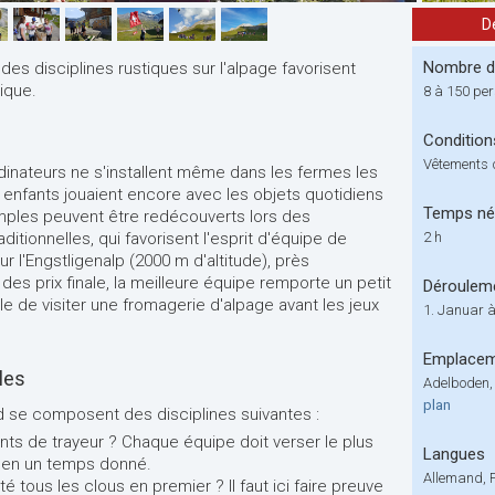
D
Nombre de
- des disciplines rustiques sur l'alpage favorisent
ique.
8 à 150 pe
Condition
Vêtements d
ordinateurs ne s'installent même dans les fermes les
s enfants jouaient encore avec les objets quotidiens
Temps né
imples peuvent être redécouverts lors des
aditionnelles, qui favorisent l'esprit d'équipe de
2 h
r l'Engstligenalp (2000 m d'altitude), près
des prix finale, la meilleure équipe remporte un petit
Déroulem
le de visiter une fromagerie d'alpage avant les jeux
1. Januar 
Emplace
lles
Adelboden, 
plan
nd se composent des disciplines suivantes :
ents de trayeur ? Chaque équipe doit verser le plus
Langues
u en un temps donné.
Allemand, 
té tous les clous en premier ? Il faut ici faire preuve