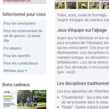
Erlebnisessen.ch
Sélectionné pour vous
Traire, scier, rouler le fromage 
l'esprit d'équipe de manière lud
Pour les aventuriers
Jeux d'équipe sur l'alpage
Pour les enterrement de
vie de garçon / je jeune
Avant que la télévision et les 
fille
plus reculées de l'Oberland, le
qui les entouraient. Ces jeux s
For players
Älplerspielen. Les disciplines tr
Pour les sportifs
manière ludique, se déroulent su
d'Adelboden. Lors de la remise 
Pour les conducteurs
prix. Sur demande, il est possib
Afficher plus
(juin - août).
Les disciplines traditionne
Bons cadeaux
Les jeux alpestres de l'Oberla
"Chuämälchä" : Qui a des tal
de lait possible dans le sea
"Naglä" : Quelle équipe a plan