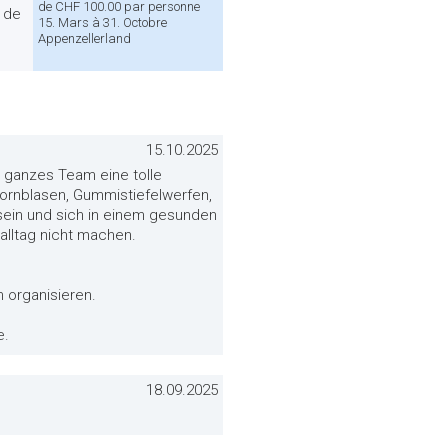
de CHF 100.00 par personne
t de
15. Mars à 31. Octobre
Appenzellerland
15.10.2025
er ganzes Team eine tolle
phornblasen, Gummistiefelwerfen,
sein und sich in einem gesunden
alltag nicht machen.
 organisieren.
e.
18.09.2025