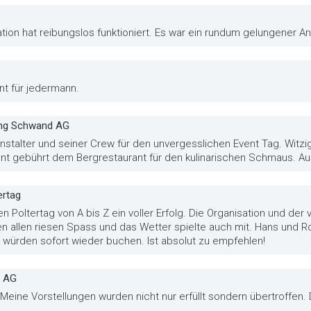
ion hat reibungslos funktioniert. Es war ein rundum gelungener An
nt für jedermann.
tung Schwand AG
stalter und seiner Crew für den unvergesslichen Event Tag. Witzi
nt gebührt dem Bergrestaurant für den kulinarischen Schmaus. Aus
ertag
en Poltertag von A bis Z ein voller Erfolg. Die Organisation und de
en allen riesen Spass und das Wetter spielte auch mit. Hans und
 würden sofort wieder buchen. Ist absolut zu empfehlen!
l AG
! Meine Vorstellungen wurden nicht nur erfüllt sondern übertroffen.