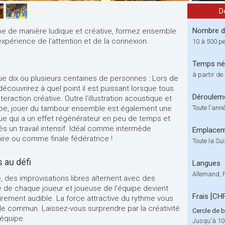
D
Nombre de
 de manière ludique et créative, formez ensemble
expérience de l'attention et de la connexion.
10 à 500 p
Temps né
à partir de 
 dix ou plusieurs centaines de personnes : Lors de
écouvrirez à quel point il est puissant lorsque tous
Déroulem
nteraction créative. Outre l'illustration acoustique et
uipe, jouer du tambour ensemble est également une
Toute l'ann
que qui a un effet régénérateur en peu de temps et
rès un travail intensif. Idéal comme intermède
Emplace
re ou comme finale fédératrice !
Toute la Su
 au défi
Langues
Allemand, 
 des improvisations libres alternent avec des
e de chaque joueur et joueuse de l'équipe devient
Frais [CH
airement audible. La force attractive du rythme vous
e commun. Laissez-vous surprendre par la créativité
Cercle de b
 équipe.
Jusqu'à 10