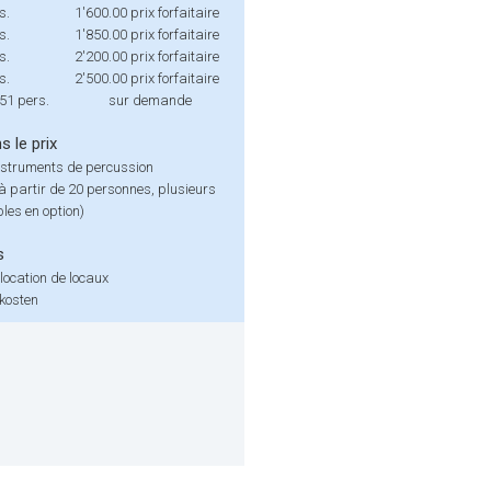
s.
1'600.00
prix forfaitaire
s.
1'850.00
prix forfaitaire
s.
2'200.00
prix forfaitaire
s.
2'500.00
prix forfaitaire
 51 pers.
sur demande
s le prix
instruments de percussion
(à partir de 20 personnes, plusieurs
les en option)
s
 location de locaux
kosten