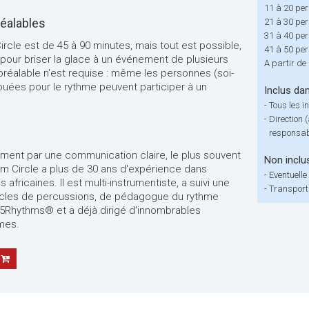
11 à 20 per
éalables
21 à 30 per
31 à 40 per
ircle est de 45 à 90 minutes, mais tout est possible,
41 à 50 per
our briser la glace à un événement de plusieurs
A partir de
éalable n'est requise : même les personnes (soi-
ouées pour le rythme peuvent participer à un
Inclus dan
-
Tous les 
-
Direction 
responsab
nement par une communication claire, le plus souvent
Non inclu
um Circle a plus de 30 ans d'expérience dans
-
Eventuelle
fricaines. Il est multi-instrumentiste, a suivi une
-
Transport
ercles de percussions, de pédagogue du rythme
5Rhythms® et a déjà dirigé d'innombrables
mes.