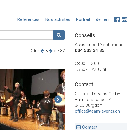
Références
Nos activités
Portrait
de
|
en
Conseils
Assistance téléphonique
034 533 34 35
Offre
3
de 32
08:00 - 12:00
13:30 - 17:30 Uhr
Contact
Outdoor Dreams GmbH
Bahnhofstrasse 14
3400 Burgdorf
office@team-events.ch
Contact