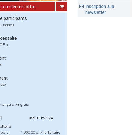
Inscription à la
emander une offre
newsletter
 participants
ersonnes
cessaire
0.5 h
ent
ée
ment
isse
Français, Anglais
F]
incl. 8.1% TVA
atterie
 pers.
1'000.00
prix forfaitaire