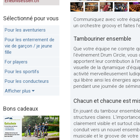
Erlebnisessen.ch
Sélectionné pour vous
Communiquez avec votre équipe
un orchestre groovy et faites l'
Pour les aventuriers
Tambouriner ensemble
Pour les enterrement de
vie de garçon / je jeune
Que votre équipe ne compte que
fille
l'événement Drum Circle, vous d
apportent leur contribution à l'i
For players
visuelle de la dynamique d'éq
Pour les sportifs
activité merveilleusement ludi
qui libère ainsi les énergies ap
Pour les conducteurs
pendant une journée de séminai
Afficher plus
Chacun et chacune est mis
Bons cadeaux
En jouant du tambour ensemble,
structures claires. L'importanc
clairement visible et surtout cl
conduit vers un nouvel ensembl
musicale et le groove de votre