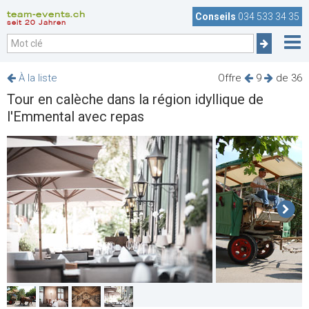
team-events.ch
Conseils
034 533 34 35
seit 20 Jahren
À la liste
Offre
9
de 36
Tour en calèche dans la région idyllique de
l'Emmental avec repas