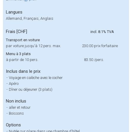
Langues
Allemand, Français, Anglais
Frais [CHF]
incl. 8.1% TVA
Transport en voiture
par voiture jusqu'à 12 pers. max.
230.00
prix forfaitaire
Menu à 3 plats
à partir de 10 pers.
83.50
/pers.
Inclus dans le prix
-
Voyage en calèche avec le cocher
-
Apéro
-
Dîner ou déjeuner (3 plats)
Non inclus
-
aller et retour
-
Boissons
Options
-
Nuitée sur place dans une chambre d'hôtel