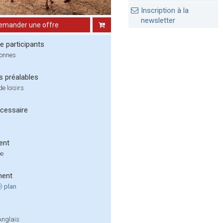
Inscription à la
newsletter
emander une offre
 participants
sonnes
s préalables
e loisirs
cessaire
ent
ée
ment
plan
Anglais