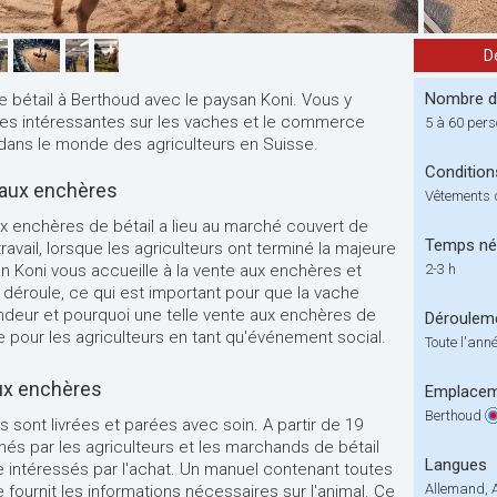
D
Nombre de
e bétail à Berthoud avec le paysan Koni. Vous y
s intéressantes sur les vaches et le commerce
5 à 60 per
dans le monde des agriculteurs en Suisse.
Condition
e aux enchères
Vêtements d
ux enchères de bétail a lieu au marché couvert de
Temps né
avail, lorsque les agriculteurs ont terminé la majeure
an Koni vous accueille à la vente aux enchères et
2-3 h
déroule, ce qui est important pour que la vache
endeur et pourquoi une telle vente aux enchères de
Déroulem
 pour les agriculteurs en tant qu'événement social.
Toute l'ann
ux enchères
Emplace
Berthoud
s sont livrées et parées avec soin. A partir de 19
és par les agriculteurs et les marchands de bétail
Langues
e intéressés par l'achat. Un manuel contenant toutes
Allemand, 
 fournit les informations nécessaires sur l'animal. Ce