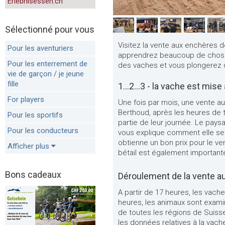
Erlebnisessen.ch
Sélectionné pour vous
Visitez la vente aux enchères d
Pour les aventuriers
apprendrez beaucoup de chose
Pour les enterrement de
des vaches et vous plongerez 
vie de garçon / je jeune
fille
1...2...3 - la vache est mis
For players
Une fois par mois, une vente a
Berthoud, après les heures de tr
Pour les sportifs
partie de leur journée. Le pays
Pour les conducteurs
vous explique comment elle se 
obtienne un bon prix pour le v
Afficher plus
bétail est également importante
Bons cadeaux
Déroulement de la vente a
A partir de 17 heures, les vache
heures, les animaux sont examin
de toutes les régions de Suiss
les données relatives à la vache