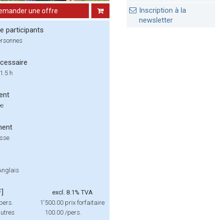
Inscription à la
emander une offre
newsletter
 participants
ersonnes
cessaire
1.5 h
ent
ée
ment
isse
Anglais
F]
excl. 8.1% TVA
pers.
1'500.00
prix forfaitaire
autres
100.00
/pers.