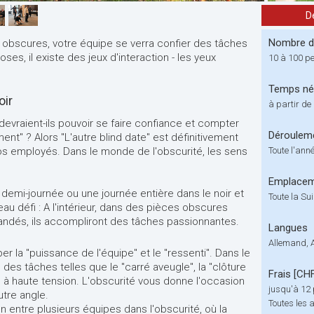
D
Nombre de
obscures, votre équipe se verra confier des tâches
ses, il existe des jeux d'interaction - les yeux
10 à 100 p
Temps né
oir
à partir de 
vraient-ils pouvoir se faire confiance et compter
Déroulem
ent" ? Alors "L'autre blind date" est définitivement
s employés. Dans le monde de l'obscurité, les sens
Toute l'ann
Emplace
demi-journée ou une journée entière dans le noir et
Toute la Su
u défi : A l'intérieur, dans des pièces obscures
bandés, ils accompliront des tâches passionnantes.
Langues
Allemand, 
r la "puissance de l'équipe" et le "ressenti". Dans le
des tâches telles que le "carré aveugle", la "clôture
Frais [CH
 à haute tension. L'obscurité vous donne l'occasion
jusqu'à 12 
utre angle.
Toutes les 
on entre plusieurs équipes dans l'obscurité, où la