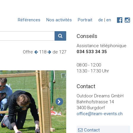
Références
Nos activités
Portrait
de
|
en
Conseils
Assistance téléphonique
034 533 34 35
Offre
118
de 127
08:00 - 12:00
13:30 - 17:30 Uhr
Contact
Outdoor Dreams GmbH
Bahnhofstrasse 14
3400 Burgdorf
office@team-events.ch
Contact