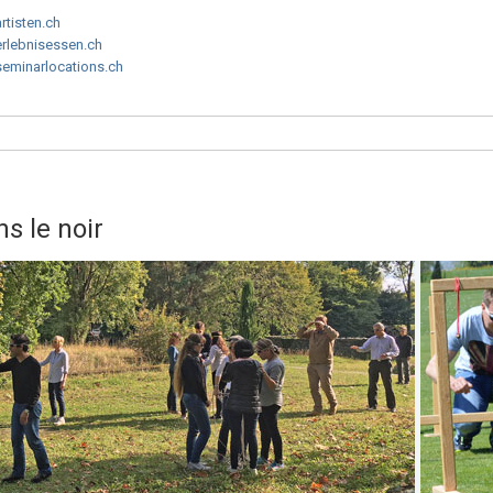
artisten.ch
erlebnisessen.ch
seminarlocations.ch
s le noir