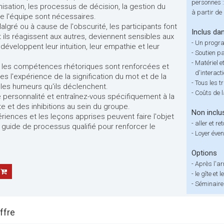
personnes :
isation, les processus de décision, la gestion du
à partir de
e l'équipe sont nécessaires.
lgré ou à cause de l'obscurité, les participants font
Inclus dan
 ils réagissent aux autres, deviennent sensibles aux
-
Un progr
développent leur intuition, leur empathie et leur
-
Soutien pa
-
Matériel e
ci, les compétences rhétoriques sont renforcées et
d'interact
tes l'expérience de la signification du mot et de la
-
Tous les t
 les humeurs qu'ils déclenchent.
-
Coûts de 
e personnalité et entraînez-vous spécifiquement à la
e et des inhibitions au sein du groupe.
Non inclu
ériences et les leçons apprises peuvent faire l'objet
-
aller et re
n guide de processus qualifié pour renforcer le
-
Loyer éven
Options
-
Après l'ar
-
le gîte et l
-
Séminaires
ffre