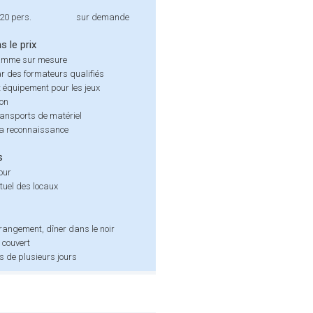
 20 pers.
sur demande
s le prix
amme sur mesure
r des formateurs qualifiés
t équipement pour les jeux
ion
ransports de matériel
la reconnaissance
s
tour
tuel des locaux
rangement, dîner dans le noir
e couvert
 de plusieurs jours