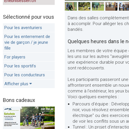
Erlebnisessen.ch
Sélectionné pour vous
Dans des salles complètement 
à accomplir. Pour alléger les cho
Pour les aventuriers
bandés.
Pour les enterrement de
Quelques heures dans le n
vie de garçon / je jeune
fille
Les membres de votre équipe de
les uns sur les autres "aveuglém
For players
une expérience durable pour vo
Pour les sportifs
sont redécouverts.
Pour les conducteurs
Les participants passeront une 
Afficher plus
affronteront ensemble un nouvea
comme à l'extérieur, les yeux 
Voici quelques exemples :
Bons cadeaux
Parcours d'équipe : Développe
noir, vous résolvez ensemble 
électrique" ou des exercices
de voir les conflits sous un a
Tunnel : Un projet d'interacti