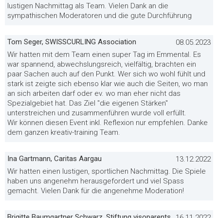
lustigen Nachmittag als Team. Vielen Dank an die
sympathischen Moderatoren und die gute Durchführung
Tom Seger, SWISSCURLING Association
08.05.2023
Wir hatten mit dem Team einen super Tag im Emmental. Es
war spannend, abwechslungsreich, vielfältig, brachten ein
paar Sachen auch auf den Punkt. Wer sich wo wohl fühlt und
stark ist zeigte sich ebenso klar wie auch die Seiten, wo man
an sich arbeiten darf oder ev. wo man eher nicht das
Spezialgebiet hat. Das Ziel "die eigenen Stärken"
unterstreichen und zusammenführen wurde voll erfüllt.
Wir können diesen Event inkl. Reflexion nur empfehlen. Danke
dem ganzen kreativ-training Team.
Ina Gartmann, Caritas Aargau
13.12.2022
Wir hatten einen lustigen, sportlichen Nachmittag. Die Spiele
haben uns angenehm herausgefordert und viel Spass
gemacht. Vielen Dank für die angenehme Moderation!
Brigitte Baumgartner Schwarz, Stiftung visoparents
16.11.2022