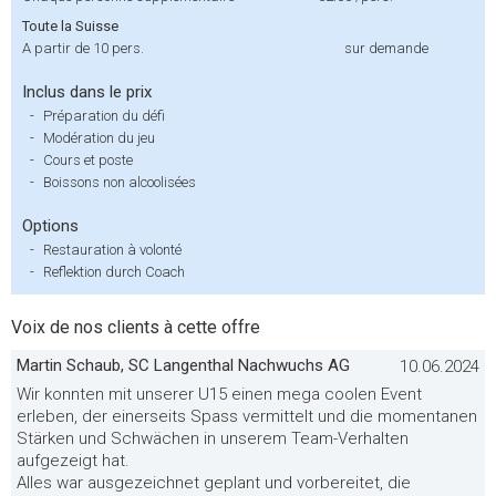
Toute la Suisse
A partir de 10 pers.
sur demande
Inclus dans le prix
-
Préparation du défi
-
Modération du jeu
-
Cours et poste
-
Boissons non alcoolisées
Options
-
Restauration à volonté
-
Reflektion durch Coach
Voix de nos clients à cette offre
Martin Schaub, SC Langenthal Nachwuchs AG
10.06.2024
Wir konnten mit unserer U15 einen mega coolen Event
erleben, der einerseits Spass vermittelt und die momentanen
Stärken und Schwächen in unserem Team-Verhalten
aufgezeigt hat.
Alles war ausgezeichnet geplant und vorbereitet, die