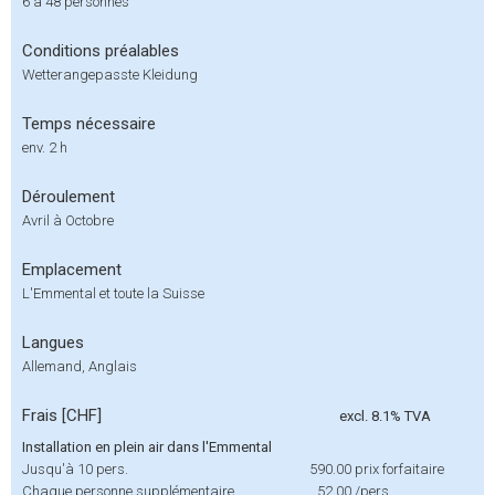
6 à 48 personnes
Conditions préalables
Wetterangepasste Kleidung
Temps nécessaire
env. 2 h
Déroulement
Avril à Octobre
Emplacement
L'Emmental et toute la Suisse
Langues
Allemand, Anglais
Frais [CHF]
excl. 8.1% TVA
Installation en plein air dans l'Emmental
Jusqu'à 10 pers.
590.00
prix forfaitaire
Chaque personne supplémentaire
52.00
/pers.