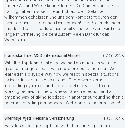
Spass und durften unsere Teammitglieder mal auf eine
andere Art und Weise kennenlernen. Die Guides vom kreativ
training haben uns sehr freundlich auf dem Gelände
willkommen geheissen und uns sehr kompetent durch den
Event geführt. Ein grosses Dankeschön!! Die Rückmeldungen
aus dem Team sind durchaus positiv und der Event wird uns
lange in Erinnerung bleiben! Zudem vielen Dank für das
Webalbum!
Franziska Trüe, MSD International GmbH
02.06.2023
With the Top team challenge we had so much fun with the
given challenges - but it was more profound then that: We
learned in a playable way how we react in special situations,
as individuals but also as a team. There were some
interesting dynamics and there is definitely a link to our
working behavior in the business. Great reflection and an
amazing way of giving feedback in another surrounding then a
common meeting atmosphere! Well done to the organizers!
Shemsije Ajeti, Helsana Versicherung
10.05.2023
Hat alles super geklappt und wir hatten einen guten und