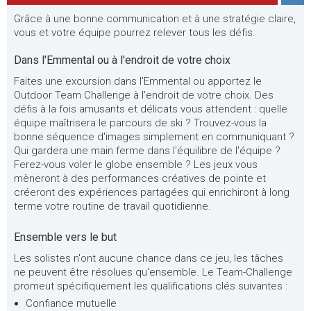
Grâce à une bonne communication et à une stratégie claire,
vous et votre équipe pourrez relever tous les défis.
Dans l'Emmental ou à l'endroit de votre choix
Faites une excursion dans l'Emmental ou apportez le
Outdoor Team Challenge à l'endroit de votre choix. Des
défis à la fois amusants et délicats vous attendent : quelle
équipe maîtrisera le parcours de ski ? Trouvez-vous la
bonne séquence d'images simplement en communiquant ?
Qui gardera une main ferme dans l'équilibre de l'équipe ?
Ferez-vous voler le globe ensemble ? Les jeux vous
mèneront à des performances créatives de pointe et
créeront des expériences partagées qui enrichiront à long
terme votre routine de travail quotidienne.
Ensemble vers le but
Les solistes n'ont aucune chance dans ce jeu, les tâches
ne peuvent être résolues qu'ensemble. Le Team-Challenge
promeut spécifiquement les qualifications clés suivantes :
Confiance mutuelle