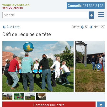
team-events.ch
Conseils
034 533 34 35
seit 20 Jahren
À la liste
Offre
51
de 127
Défi de l'équipe de tête
Demander une offre