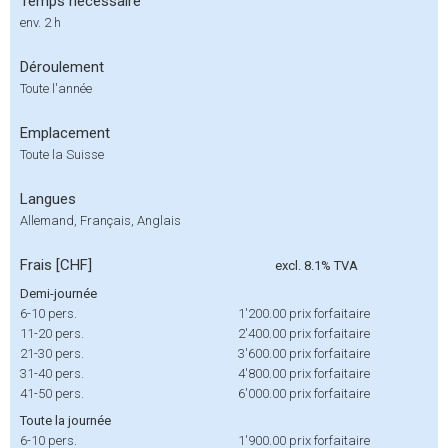
Temps nécessaire
env. 2 h
Déroulement
Toute l'année
Emplacement
Toute la Suisse
Langues
Allemand, Français, Anglais
Frais [CHF]
excl. 8.1% TVA
Demi-journée
6-10 pers.
1'200.00
prix forfaitaire
11-20 pers.
2'400.00
prix forfaitaire
21-30 pers.
3'600.00
prix forfaitaire
31-40 pers.
4'800.00
prix forfaitaire
41-50 pers.
6'000.00
prix forfaitaire
Toute la journée
6-10 pers.
1'900.00
prix forfaitaire