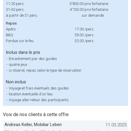
11-20 pers.
3'800.00
prix forfaitaire
21-30 pers.
4'700.00
prix forfaitaire
à partir de 31 pers.
sur demande
Repas
Apéro
17.00
/pers.
BBQ
59.00
/pers.
Fondue sur le feu
32.00
/pers.
Inclus dans le prix
-
Encadrement par des guides
-
quatre jeux
-
si réservé, repas selon le type de réservation
Non inclus
-
Voyage et frais éventuels des guides
-
location éventuelle d'un lieu
-
Voyage aller-retour des participants
Voix de nos clients à cette offre
Andreas Keller, Mobiliar Leben
11.03.2025