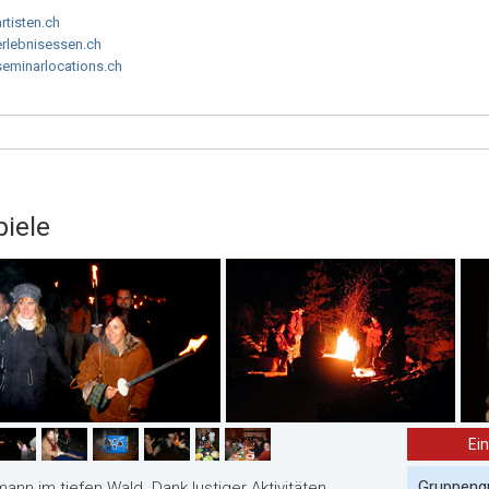
artisten.ch
erlebnisessen.ch
seminarlocations.ch
iele
Ei
Gruppeng
n im tiefen Wald. Dank lustiger Aktivitäten