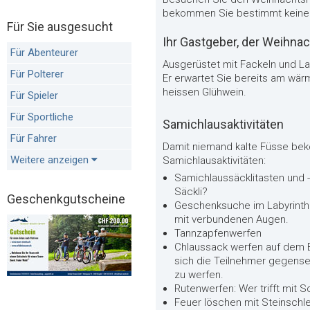
bekommen Sie bestimmt keine 
Für Sie ausgesucht
Ihr Gastgeber, der Weihn
Für Abenteurer
Ausgerüstet mit Fackeln und 
Für Polterer
Er erwartet Sie bereits am wä
heissen Glühwein.
Für Spieler
Für Sportliche
Samichlausaktivitäten
Für Fahrer
Damit niemand kalte Füsse bek
Weitere anzeigen
Samichlausaktivitäten:
Samichlaussäcklitasten und -
Säckli?
Geschenkgutscheine
Geschenksuche im Labyrinth:
mit verbundenen Augen.
Tannzapfenwerfen
Chlaussack werfen auf dem 
sich die Teilnehmer gegense
zu werfen.
Rutenwerfen: Wer trifft mit 
Feuer löschen mit Steinsch