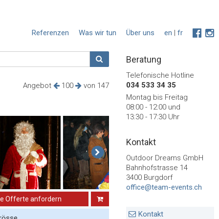
Referenzen
Was wir tun
Über uns
en
|
fr
Beratung
Telefonische Hotline
034 533 34 35
Angebot
100
von 147
Montag bis Freitag
08:00 - 12:00 und
13:30 - 17:30 Uhr
Kontakt
Outdoor Dreams GmbH
Bahnhofstrasse 14
3400 Burgdorf
office@team-events.ch
ne Offerte anfordern
Kontakt
rösse