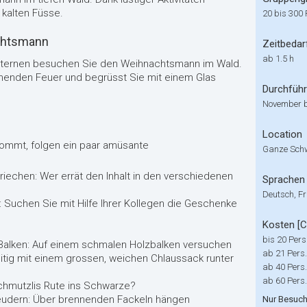
kalten Füsse.
20 bis 300
achtsmann
Zeitbedar
ab 1.5 h
Laternen besuchen Sie den Weihnachtsmann im Wald.
rmenden Feuer und begrüsst Sie mit einem Glas
Durchfüh
November b
Location
ommt, folgen ein paar amüsante
Ganze Sch
riechen: Wer errät den Inhalt in den verschiedenen
Sprachen
Deutsch, Fr
 Suchen Sie mit Hilfe Ihrer Kollegen die Geschenke
Kosten [
bis 20 Pers
Balken: Auf einem schmalen Holzbalken versuchen
ab 21 Pers.
itig mit einem grossen, weichen Chlaussack runter
ab 40 Pers.
ab 60 Pers.
Schmutzlis Rute ins Schwarze?
leudern: Über brennenden Fackeln hängen
Nur Besuch