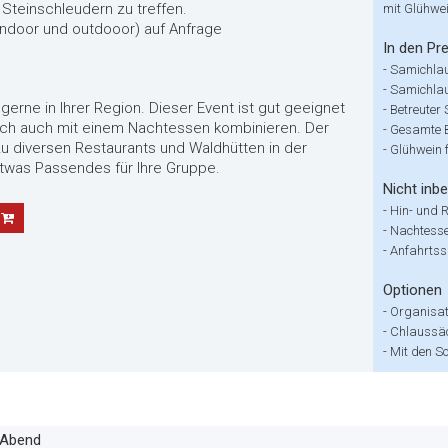
 Steinschleudern zu treffen.
mit Glühwe
indoor und outdooor) auf Anfrage
In den Pre
-
Samichla
-
Samichlau
erne in Ihrer Region. Dieser Event ist gut geeignet
-
Betreuter
sich auch mit einem Nachtessen kombinieren. Der
-
Gesamte B
u diversen Restaurants und Waldhütten in der
-
Glühwein f
twas Passendes für Ihre Gruppe.
Nicht inbe
-
Hin- und 
-
Nachtesse
-
Anfahrtss
Optionen
-
Organisat
-
Chlaussäck
-
Mit den S
-Abend