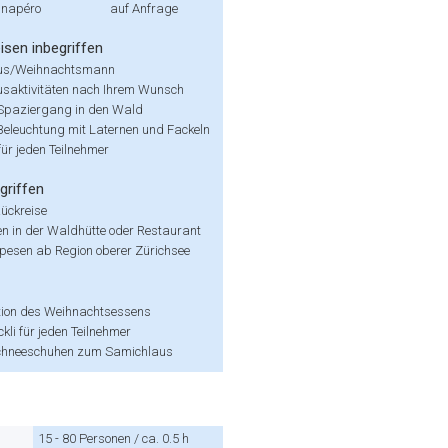
inapéro
auf Anfrage
isen inbegriffen
us/Weihnachtsmann
saktivitäten nach Ihrem Wunsch
 Spaziergang in den Wald
eleuchtung mit Laternen und Fackeln
ür jeden Teilnehmer
griffen
Rückreise
n in der Waldhütte oder Restaurant
pesen ab Region oberer Zürichsee
ion des Weihnachtsessens
li für jeden Teilnehmer
chneeschuhen zum Samichlaus
15 - 80 Personen / ca. 0.5 h