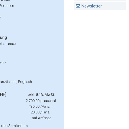
 Personen
Newsletter
f
rung
is Januar
weiz
anzösisch, Englisch
CHF]
exkl. 8.1% MwSt.
.
2'700.00
pauschal
135.00
/Pers.
120.00
/Pers.
auf Anfrage
 des Samichlaus