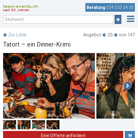
team-events.ch
Beratung
034 533 34 35
seit 20 Jahren
Zur Liste
Angebot
23
von 147
Tatort – ein Dinner-Krimi
Eine Offerte anfordern