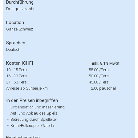
Durchführung
Das ganze Jahr
Location
Ganze Schweiz
Sprachen
Deutsch
Kosten [CHF]
inkl. 8.1% MwSt.
10 - 15 Pers.
55.00
/Pers.
16 - 30 Pers.
50.00
/Pers.
31 - 60 Pers.
45.00
/Pers.
Anreise ab Sursee je km
2.00
pauschal
In den Preisen inbegriffen
-
Organisation und Inszenierung
-
Auf- und Abbau des Spiels
-
Betreuung durch Spielleiter
-
Krimi-Rollenspiel «Tatort»
Nicht inbegriffen