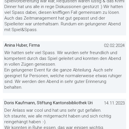
Spielvorbereitung war klar, Requisiten waren lustig & das Krimi
Dinner hat uns alle in rege Diskussionen gestürzt :) Wir hatten
viel Spass dabei, diesen kniffligen Fall gemeinsam zu lösen.
Auch das Zeitmanagement hat gut gepasst und der
Spielleiter war unterhaltsam. Rundum ein gelungener Abend
mit Spiel&Spass.
Anina Huber, Firma
02.02.2024
Wir hatten sehr viel Spass. Wir wurden sehr freundlich und
kompetent durch das Spiel geleitet und konnten den Abend
in vollen Zügen geniessen.
Ein gelungener Event für die ganze Abteilung. Auch sehr
geeignet für Personen, welche normalerweise etwas ruhiger
sind. Wir werden den Abend in sehr guter Erinnerung
behalten.
Doris Kaufmann, Stiftung Kantonsbibliothek Uri
14.11.2023
Der Anlass war cool und hat uns sehr gut gefallen.
Ich staunte, wie alle mitgemacht haben und sich richtig
reingehängt haben :-).
Wir konnten in Ruhe essen, das war einigen wichtig.