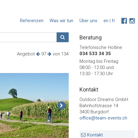
Referenzen
Was wir tun
Über uns
en
|
fr
Beratung
Telefonische Hotline
034 533 34 35
Angebot
97
von 134
Montag bis Freitag
08:00 - 12:00 und
13:30 - 17:30 Uhr
Kontakt
Outdoor Dreams GmbH
Bahnhofstrasse 14
3400 Burgdorf
office@team-events.ch
Kontakt