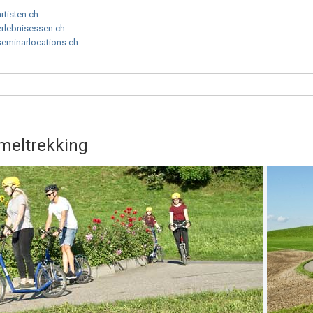
artisten.ch
erlebnisessen.ch
seminarlocations.ch
ameltrekking