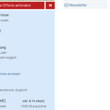
Newsletter
ne Offerte anfordern
rösse
rsonen
f
rung
 Jahr
cht möglich.
Karte
anzeigen
anzösisch, Englisch
CHF]
inkl. 8.1% MwSt.
sonen
1'650.00
pauschal