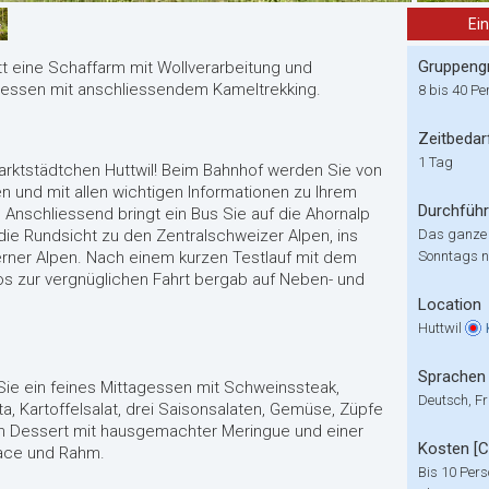
Ei
Gruppeng
t eine Schaffarm mit Wollverarbeitung und
agessen mit anschliessendem Kameltrekking.
8 bis 40 Pe
Zeitbedar
1 Tag
arktstädtchen Huttwil! Beim Bahnhof werden Sie von
 und mit allen wichtigen Informationen zu Ihrem
Durchfüh
nschliessend bringt ein Bus Sie auf die Ahornalp
die Rundsicht zu den Zentralschweizer Alpen, ins
Das ganze
erner Alpen. Nach einem kurzen Testlauf mit dem
Sonntags ni
los zur vergnüglichen Fahrt bergab auf Neben- und
Location
Huttwil
Sprachen
ie ein feines Mittagessen mit Schweinssteak,
Deutsch, Fr
a, Kartoffelsalat, drei Saisonsalaten, Gemüse, Züpfe
en Dessert mit hausgemachter Meringue und einer
Kosten [
lace und Rahm.
Bis 10 Per