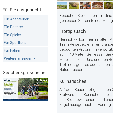
Für Sie ausgesucht
Besuchen Sie mit dem Trottinet
Für Abenteurer
geniessen Sie ein feines Mitt
Für Polterer
Trottiplausch
Für Spieler
Herzlich willkommen im alten M
Für Sportliche
Ihrem Reisebegleiter empfangen
gebuchten Programm versorgt. A
Für Fahrer
auf 1140 Meter. Geniessen Sie 
Weitere anzeigen
Mittelland, zum Jura und den B
Trottinett geht es auch schon 
Naturstrassen.
Geschenkgutscheine
Kulinarisches
Auf dem Bauernhof geniessen S
Bratwurst und Kaninchencipollat
und Brot sowie einem herrlich
Kugel hausgemachter Vanilleg