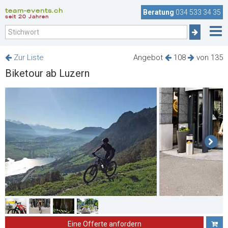
team-events.ch
Beratung
034 533 34 35
seit 20 Jahren
Zur Liste
Angebot
108
von 135
Biketour ab Luzern
Eine Offerte anfordern