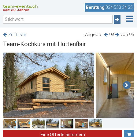
team-events.ch
Beratung
034 533 34 35
seit 20 Jahren
Zur Liste
Angebot
93
von 96
Team-Kochkurs mit Hüttenflair
Eine Offerte anfordern