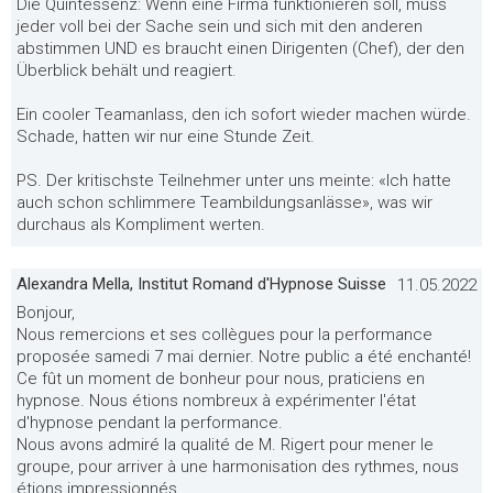
Die Quintessenz: Wenn eine Firma funktionieren soll, muss
jeder voll bei der Sache sein und sich mit den anderen
abstimmen UND es braucht einen Dirigenten (Chef), der den
Überblick behält und reagiert.
Ein cooler Teamanlass, den ich sofort wieder machen würde.
Schade, hatten wir nur eine Stunde Zeit.
PS. Der kritischste Teilnehmer unter uns meinte: «Ich hatte
auch schon schlimmere Teambildungsanlässe», was wir
durchaus als Kompliment werten.
Alexandra Mella, Institut Romand d'Hypnose Suisse
11.05.2022
Bonjour,
Nous remercions et ses collègues pour la performance
proposée samedi 7 mai dernier. Notre public a été enchanté!
Ce fût un moment de bonheur pour nous, praticiens en
hypnose. Nous étions nombreux à expérimenter l'état
d'hypnose pendant la performance.
Nous avons admiré la qualité de M. Rigert pour mener le
groupe, pour arriver à une harmonisation des rythmes, nous
étions impressionnés.