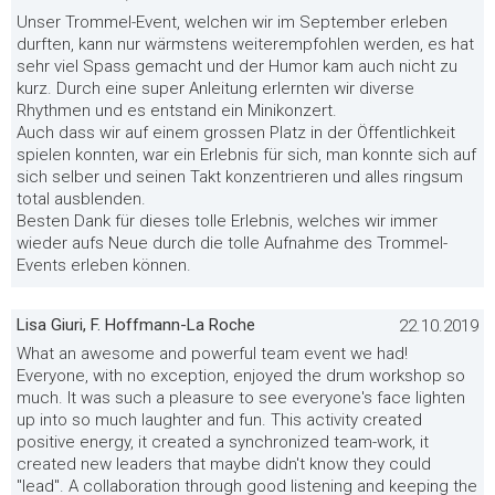
Unser Trommel-Event, welchen wir im September erleben
durften, kann nur wärmstens weiterempfohlen werden, es hat
sehr viel Spass gemacht und der Humor kam auch nicht zu
kurz. Durch eine super Anleitung erlernten wir diverse
Rhythmen und es entstand ein Minikonzert.
Auch dass wir auf einem grossen Platz in der Öffentlichkeit
spielen konnten, war ein Erlebnis für sich, man konnte sich auf
sich selber und seinen Takt konzentrieren und alles ringsum
total ausblenden.
Besten Dank für dieses tolle Erlebnis, welches wir immer
wieder aufs Neue durch die tolle Aufnahme des Trommel-
Events erleben können.
Lisa Giuri, F. Hoffmann-La Roche
22.10.2019
What an awesome and powerful team event we had!
Everyone, with no exception, enjoyed the drum workshop so
much. It was such a pleasure to see everyone's face lighten
up into so much laughter and fun. This activity created
positive energy, it created a synchronized team-work, it
created new leaders that maybe didn't know they could
"lead". A collaboration through good listening and keeping the