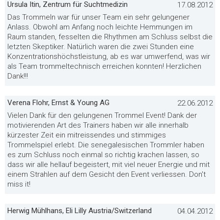
Ursula Itin, Zentrum für Suchtmedizin
17.08.2012
Das Trommeln war für unser Team ein sehr gelungener
Anlass. Obwohl am Anfang noch leichte Hemmungen im
Raum standen, fesselten die Rhythmen am Schluss selbst die
letzten Skeptiker. Natürlich waren die zwei Stunden eine
Konzentrationshöchstleistung, ab es war umwerfend, was wir
als Team trommeltechnisch erreichen konnten! Herzlichen
Dank!!!
Verena Flohr, Ernst & Young AG
22.06.2012
Vielen Dank für den gelungenen Trommel Event! Dank der
motivierenden Art des Trainers haben wir alle innerhalb
kürzester Zeit ein mitreissendes und stimmiges
Trommelspiel erlebt. Die senegalesischen Trommler haben
es zum Schluss noch einmal so richtig krachen lassen, so
dass wir alle hellauf begeistert, mit viel neuer Energie und mit
einem Strahlen auf dem Gesicht den Event verliessen. Don't
miss it!
Herwig Mühlhans, Eli Lilly Austria/Switzerland
04.04.2012