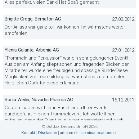
Alles perfekt, vielen Dank! Hat Spaß gemacht!
Brigitte Grogg, Bernafon AG
27.03.2012
Der Anlass war ganz toll, wir können ihn wärmstens weiter
empfehlen.
Ylenia Galante, Arbonia AG
27.01.2012
"Trommeln und Perkussion" war ein sehr gelungener Event!!
Aus den am Anfang skeptischen und fragenden Blicken der
Mitarbeiter wurde eine freudige und spassige Runde!Diese
Möglichkeit zur Teambildung ist wärmstens zu empfehlen.
Herzlichen Dank für diese Erfahrung!
Sonja Weiler, Novartis Pharma AG
16.12.2011
Gestern haben wir hier in Basel einen Ihrer Events
durchgeführt – einen Trommelevent. Ich wollte Ihnen
mitteilen, dass der Event suuuuuper organisiert und auch
geleitet wurde. Wir hatten eine tolle Zeit und ich bin sicher,
© Outdoor Dreams GmbH 2026
unsere Abteilung wird den Event nie vergessen.
Kontakt
|
Disclaimer
|
artisten.ch
|
seminarlocations.ch
Danke, dass Sie helfen, solch aussergewöhnliche Events zu