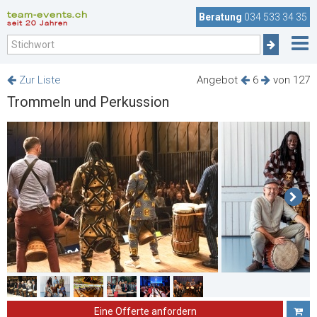
team-events.ch
Beratung
034 533 34 35
seit 20 Jahren
Zur Liste
Angebot
6
von 127
Trommeln und Perkussion
Eine Offerte anfordern