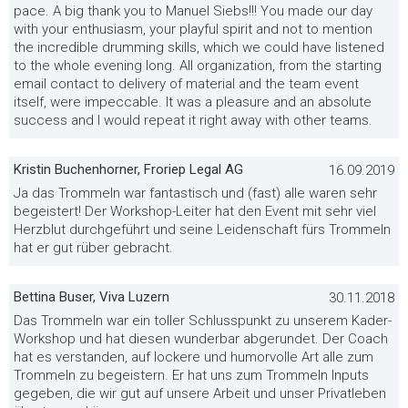
pace. A big thank you to Manuel Siebs!!! You made our day
with your enthusiasm, your playful spirit and not to mention
the incredible drumming skills, which we could have listened
to the whole evening long. All organization, from the starting
email contact to delivery of material and the team event
itself, were impeccable. It was a pleasure and an absolute
success and I would repeat it right away with other teams.
Kristin Buchenhorner, Froriep Legal AG
16.09.2019
Ja das Trommeln war fantastisch und (fast) alle waren sehr
begeistert! Der Workshop-Leiter hat den Event mit sehr viel
Herzblut durchgeführt und seine Leidenschaft fürs Trommeln
hat er gut rüber gebracht.
Bettina Buser, Viva Luzern
30.11.2018
Das Trommeln war ein toller Schlusspunkt zu unserem Kader-
Workshop und hat diesen wunderbar abgerundet. Der Coach
hat es verstanden, auf lockere und humorvolle Art alle zum
Trommeln zu begeistern. Er hat uns zum Trommeln Inputs
gegeben, die wir gut auf unsere Arbeit und unser Privatleben