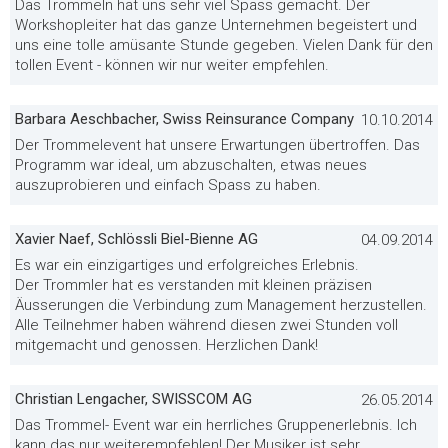
Das Trommeln hat uns sehr viel Spass gemacht. Der
Workshopleiter hat das ganze Unternehmen begeistert und
uns eine tolle amüsante Stunde gegeben. Vielen Dank für den
tollen Event - können wir nur weiter empfehlen.
Barbara Aeschbacher, Swiss Reinsurance Company
10.10.2014
Der Trommelevent hat unsere Erwartungen übertroffen. Das
Programm war ideal, um abzuschalten, etwas neues
auszuprobieren und einfach Spass zu haben.
Xavier Naef, Schlössli Biel-Bienne AG
04.09.2014
Es war ein einzigartiges und erfolgreiches Erlebnis.
Der Trommler hat es verstanden mit kleinen präzisen
Äusserungen die Verbindung zum Management herzustellen.
Alle Teilnehmer haben während diesen zwei Stunden voll
mitgemacht und genossen. Herzlichen Dank!
Christian Lengacher, SWISSCOM AG
26.05.2014
Das Trommel- Event war ein herrliches Gruppenerlebnis. Ich
kann das nur weiterempfehlen! Der Musiker ist sehr