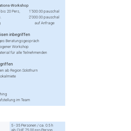
tions-Workshop
bis 20 Pers,
1'500.00
pauschal
.
2'000.00
pauschal
g
auf Anfrage
isen inbegriffen
ges Beratungsgespräch
zogener Workshop
erial für alle Teilnehmenden
griffen
en ab Region Solothurn
 Lokalmiete
hing
ufstellung im Team
5 - 35 Personen / ca. 0.5 h
ab CHF 75.00 pro Person