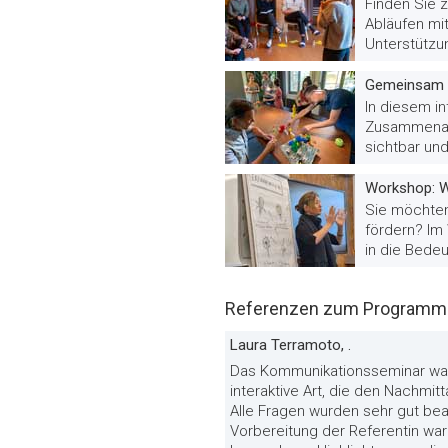
Finden Sie z
Abläufen mi
Unterstützu
Gemeinsam 
In diesem i
Zusammenar
sichtbar und
Workshop: W
Sie möchten
fördern? Im
in die Bede
Referenzen zum Programm 
Laura Terramoto, .
Das Kommunikationsseminar war
interaktive Art, die den Nachmit
Alle Fragen wurden sehr gut bean
Vorbereitung der Referentin war