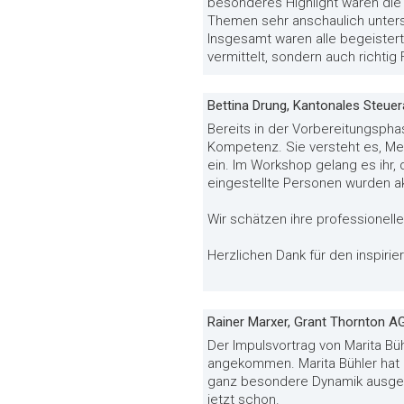
besonderes Highlight waren die l
Themen sehr anschaulich unters
Insgesamt waren alle begeistert
vermittelt, sondern auch richti
Bettina Drung, Kantonales Steue
Bereits in der Vorbereitungspha
Kompetenz. Sie versteht es, Men
ein. Im Workshop gelang es ihr,
eingestellte Personen wurden a
Wir schätzen ihre professionel
Herzlichen Dank für den inspir
Rainer Marxer, Grant Thornton A
Der Impulsvortrag von Marita B
angekommen. Marita Bühler hat m
ganz besondere Dynamik ausgelö
jetzt schon.