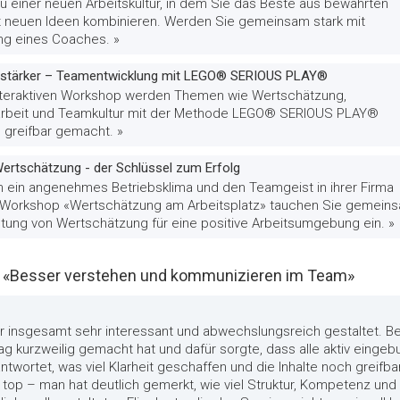
u einer neuen Arbeitskultur, in dem Sie das Beste aus bewährten
t neuen Ideen kombinieren. Werden Sie gemeinsam stark mit
ng eines Coaches. »
stärker – Teamentwicklung mit LEGO® SERIOUS PLAY®
nteraktiven Workshop werden Themen wie Wertschätzung,
beit und Teamkultur mit der Methode LEGO® SERIOUS PLAY®
 greifbar gemacht. »
ertschätzung - der Schlüssel zum Erfolg
 ein angenehmes Betriebsklima und den Teamgeist in ihrer Firma
 Workshop «Wertschätzung am Arbeitsplatz» tauchen Sie gemein
utung von Wertschätzung für eine positive Arbeitsumgebung ein. »
«Besser verstehen und kommunizieren im Team»
 insgesamt sehr interessant und abwechslungsreich gestaltet. B
tag kurzweilig gemacht hat und dafür sorgte, dass alle aktiv einge
twortet, was viel Klarheit geschaffen und die Inhalte noch greifb
 top – man hat deutlich gemerkt, wie viel Struktur, Kompetenz und 