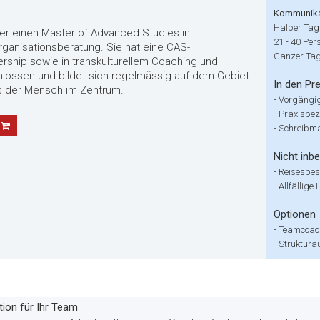
Kommunika
Halber Tag 
ber einen Master of Advanced Studies in
21 - 40 Pers
anisationsberatung. Sie hat eine CAS-
Ganzer Ta
ership sowie in transkulturellem Coaching und
lossen und bildet sich regelmässig auf dem Gebiet
In den Pre
ets der Mensch im Zentrum.
-
Vorgängi
-
Praxisbe
-
Schreibmat
Nicht inbe
-
Reisespes
-
Allfällige
Optionen
-
Teamcoac
-
Struktura
ion für Ihr Team