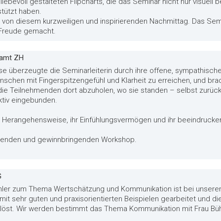
iebevoll gestalteten Flipcharts, die das Seminar nicht nur visuell 
tützt haben.
 von diesem kurzweiligen und inspirierenden Nachmittag. Das Semi
g Freude gemacht.
ramt ZH
se überzeugte die Seminarleiterin durch ihre offene, sympathische
schen mit Fingerspitzengefühl und Klarheit zu erreichen, und bra
 die Teilnehmenden dort abzuholen, wo sie standen – selbst zurück
ktiv eingebunden.
le Herangehensweise, ihr Einfühlungsvermögen und ihr beeindruck
ierenden und gewinnbringenden Workshop.
G
ühler zum Thema Wertschätzung und Kommunikation ist bei unsere
it sehr guten und praxisorientierten Beispielen gearbeitet und d
st. Wir werden bestimmt das Thema Kommunikation mit Frau Bühl