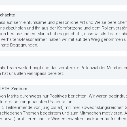
schächte
ss auf sehr einfühlsame und persönliche Art und Weise bereichert
uns abzuholen und ihn aus der Komfortzone und dem Rollenverst
n herauszuholen. Marita hat es geschafft, dass wir als Team n
e Verhaltens-Massnahmen haben wir mit auf den Weg genommen und
nächste Begegnungen.
s Team weiterbringt und das versteckte Potenzial der Mitarbeiten
hat uns allen viel Spass bereitet.
KRI ETH-Zentrum
on Marita durchwegs nur Positives berichten. Wir waren beeindruc
 Interessen angepassten Präsentation.
5 Teilnehmende von jung bis alt) mit ihrer abwechslungsreichen 
schiedenen Themen begeistern und zum Mitmachen motivieren. Al
privat) profitieren und ihr Wissen erweitern und/oder auffrischen 