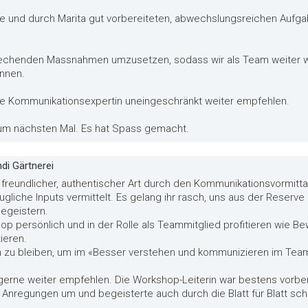
e und durch Marita gut vorbereiteten, abwechslungsreichen Aufgabe
sprechenden Massnahmen umzusetzen, sodass wir als Team weiter 
nnen.
ne Kommunikationsexpertin uneingeschränkt weiter empfehlen.
um nächsten Mal. Es hat Spass gemacht.
di Gärtnerei
n freundlicher, authentischer Art durch den Kommunikationsvormitta
gliche Inputs vermittelt. Es gelang ihr rasch, uns aus der Reserve
egeistern.
p persönlich und in der Rolle als Teammitglied profitieren wie B
ieren.
ran zu bleiben, um im «Besser verstehen und kommunizieren im Team
erne weiter empfehlen. Die Workshop-Leiterin war bestens vorbere
regungen um und begeisterte auch durch die Blatt für Blatt schön