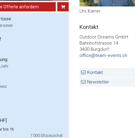
ne Offerte anfordern
Urs Karrer
rösse
Personen
Kontakt
Outdoor Dreams GmbH
f
Bahnhofstrasse 14
3400 Burgdorf
office@team-events.ch
rung
 Jahr
Kontakt
Newsletter
weiz
CHF]
r bis 1h
1'000.00
pauschal