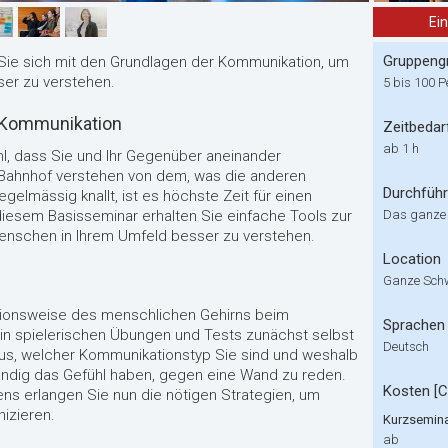
Ei
Gruppeng
ie sich mit den Grundlagen der Kommunikation, um
ser zu verstehen.
5 bis 100 
 Kommunikation
Zeitbedar
ab 1 h
, dass Sie und Ihr Gegenüber aneinander
 Bahnhof verstehen von dem, was die anderen
Durchfüh
elmässig knallt, ist es höchste Zeit für einen
iesem Basisseminar erhalten Sie einfache Tools zur
Das ganze
Menschen in Ihrem Umfeld besser zu verstehen.
Location
Ganze Sch
ktionsweise des menschlichen Gehirns beim
Sprachen
in spielerischen Übungen und Tests zunächst selbst
Deutsch
aus, welcher Kommunikationstyp Sie sind und weshalb
ndig das Gefühl haben, gegen eine Wand zu reden.
Kosten [
ns erlangen Sie nun die nötigen Strategien, um
nizieren.
Kurzsemina
ab