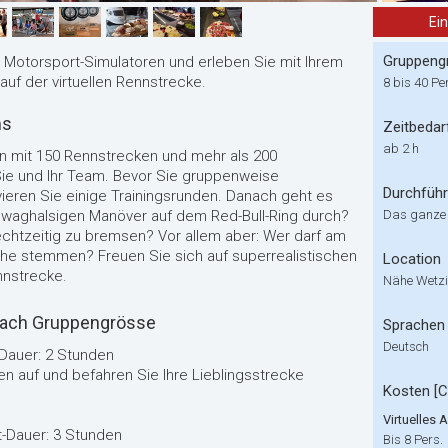
Ei
Gruppeng
r Motorsport-Simulatoren und erleben Sie mit Ihrem
uf der virtuellen Rennstrecke.
8 bis 40 Pe
ms
Zeitbedar
ab 2 h
en mit 150 Rennstrecken und mehr als 200
ie und Ihr Team. Bevor Sie gruppenweise
Durchfüh
ieren Sie einige Trainingsrunden. Danach geht es
im waghalsigen Manöver auf dem Red-Bull-Ring durch?
Das ganze
rechtzeitig zu bremsen? Vor allem aber: Wer darf am
öhe stemmen? Freuen Sie sich auf superrealistischen
Location
nnstrecke.
Nähe Wetz
nach Gruppengrösse
Sprachen
Deutsch
-Dauer: 2 Stunden
en auf und befahren Sie Ihre Lieblingsstrecke
Kosten [
Virtuelles 
t-Dauer: 3 Stunden
Bis 8 Pers.