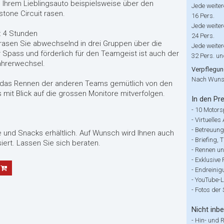
n Ihrem Lieblingsauto beispielsweise über den
Jede weiter
stone Circuit rasen.
16 Pers.
Jede weiter
: 4 Stunden
24 Pers.
 rasen Sie abwechselnd in drei Gruppen über die
Jede weiter
 Spass und förderlich für den Teamgeist ist auch der
32 Pers. u
ahrerwechsel.
Verpflegu
Nach Wuns
 das Rennen der anderen Teams gemütlich von den
it Blick auf die grossen Monitore mitverfolgen.
In den Pre
-
10 Motors
-
Virtuelles
-
Betreuung
e und Snacks erhältlich. Auf Wunsch wird Ihnen auch
-
Briefing, 
iert. Lassen Sie sich beraten.
-
Rennen un
-
Exklusive
-
Endreinig
-
YouTube-L
-
Fotos der
Nicht inbe
-
Hin- und 