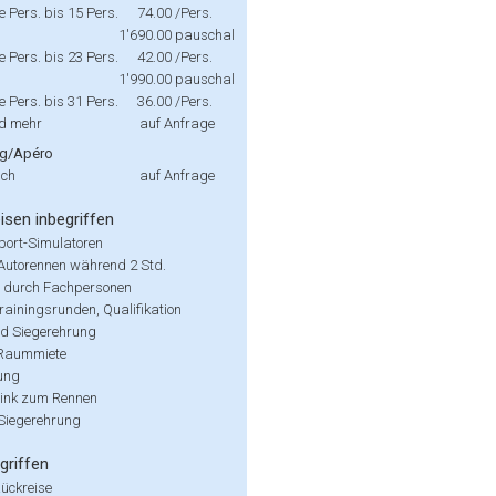
e Pers. bis 15 Pers.
74.00
/Pers.
1'690.00
pauschal
e Pers. bis 23 Pers.
42.00
/Pers.
1'990.00
pauschal
e Pers. bis 31 Pers.
36.00
/Pers.
nd mehr
auf Anfrage
ng/Apéro
ch
auf Anfrage
isen inbegriffen
port-Simulatoren
 Autorennen während 2 Std.
 durch Fachpersonen
Trainingsrunden, Qualifikation
d Siegerehrung
 Raummiete
ung
ink zum Rennen
 Siegerehrung
griffen
Rückreise