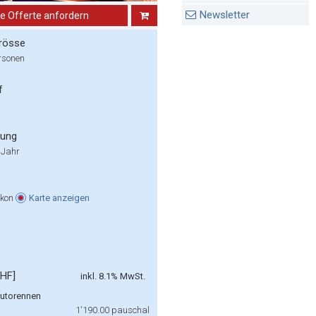
Newsletter
ne Offerte anfordern
rösse
rsonen
f
rung
 Jahr
ikon
Karte
anzeigen
CHF]
inkl. 8.1% MwSt.
Autorennen
1'190.00
pauschal