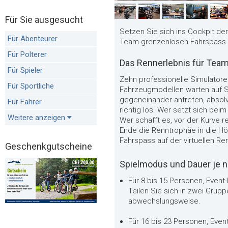
Für Sie ausgesucht
Setzen Sie sich ins Cockpit de
Für Abenteurer
Team grenzenlosen Fahrspass a
Für Polterer
Das Rennerlebnis für Tea
Für Spieler
Zehn professionelle Simulator
Für Sportliche
Fahrzeugmodellen warten auf S
gegeneinander antreten, absolv
Für Fahrer
richtig los. Wer setzt sich be
Weitere anzeigen
Wer schafft es, vor der Kurve 
Ende die Renntrophäe in die H
Fahrspass auf der virtuellen Re
Geschenkgutscheine
Spielmodus und Dauer je 
Für 8 bis 15 Personen, Event
Teilen Sie sich in zwei Grupp
abwechslungsweise.
Für 16 bis 23 Personen, Even