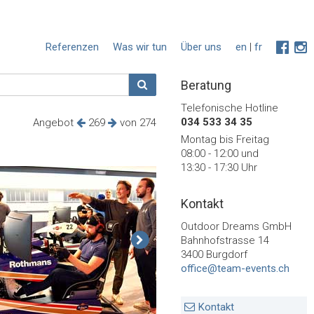
Referenzen
Was wir tun
Über uns
en
|
fr
Beratung
Telefonische Hotline
034 533 34 35
Angebot
269
von 274
Montag bis Freitag
08:00 - 12:00 und
13:30 - 17:30 Uhr
Kontakt
Outdoor Dreams GmbH
Bahnhofstrasse 14
3400 Burgdorf
office@team-events.ch
Kontakt