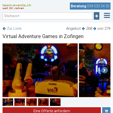
team-events.ch
Beratung
034 533 34 35
seit 20 Jahren
Zur Liste
Angebot
268
von 274
Virtual Adventure Games in Zofingen
Eine Offerte anfordern