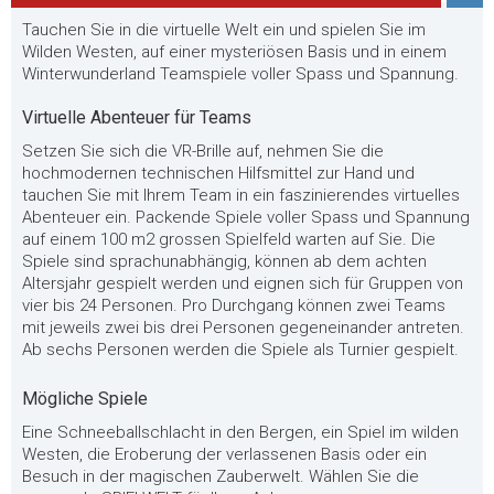
Tauchen Sie in die virtuelle Welt ein und spielen Sie im
Wilden Westen, auf einer mysteriösen Basis und in einem
Winterwunderland Teamspiele voller Spass und Spannung.
Virtuelle Abenteuer für Teams
Setzen Sie sich die VR-Brille auf, nehmen Sie die
hochmodernen technischen Hilfsmittel zur Hand und
tauchen Sie mit Ihrem Team in ein faszinierendes virtuelles
Abenteuer ein. Packende Spiele voller Spass und Spannung
auf einem 100 m2 grossen Spielfeld warten auf Sie. Die
Spiele sind sprachunabhängig, können ab dem achten
Altersjahr gespielt werden und eignen sich für Gruppen von
vier bis 24 Personen. Pro Durchgang können zwei Teams
mit jeweils zwei bis drei Personen gegeneinander antreten.
Ab sechs Personen werden die Spiele als Turnier gespielt.
Mögliche Spiele
Eine Schneeballschlacht in den Bergen, ein Spiel im wilden
Westen, die Eroberung der verlassenen Basis oder ein
Besuch in der magischen Zauberwelt. Wählen Sie die