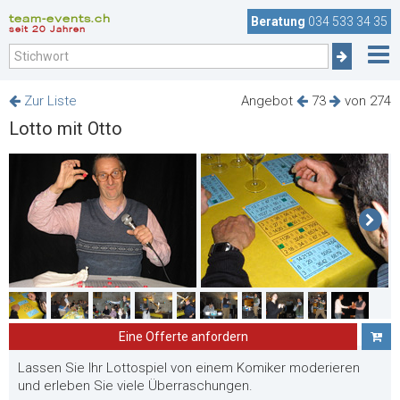
team-events.ch
Beratung
034 533 34 35
seit 20 Jahren
Zur Liste
Angebot
73
von 274
Lotto mit Otto
Eine Offerte anfordern
Lassen Sie Ihr Lottospiel von einem Komiker moderieren
und erleben Sie viele Überraschungen.