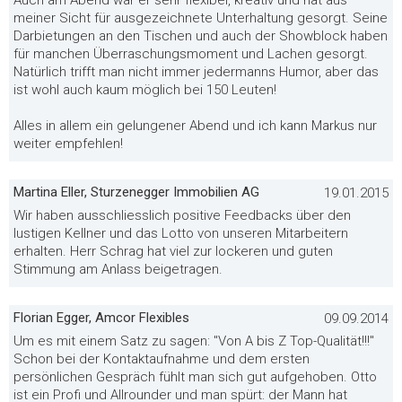
Auch am Abend war er sehr flexibel, kreativ und hat aus
meiner Sicht für ausgezeichnete Unterhaltung gesorgt. Seine
Darbietungen an den Tischen und auch der Showblock haben
für manchen Überraschungsmoment und Lachen gesorgt.
Natürlich trifft man nicht immer jedermanns Humor, aber das
ist wohl auch kaum möglich bei 150 Leuten!
Alles in allem ein gelungener Abend und ich kann Markus nur
weiter empfehlen!
Martina Eller, Sturzenegger Immobilien AG
19.01.2015
Wir haben ausschliesslich positive Feedbacks über den
lustigen Kellner und das Lotto von unseren Mitarbeitern
erhalten. Herr Schrag hat viel zur lockeren und guten
Stimmung am Anlass beigetragen.
Florian Egger, Amcor Flexibles
09.09.2014
Um es mit einem Satz zu sagen: "Von A bis Z Top-Qualität!!!"
Schon bei der Kontaktaufnahme und dem ersten
persönlichen Gespräch fühlt man sich gut aufgehoben. Otto
ist ein Profi und Allrounder und man spürt: der Mann hat