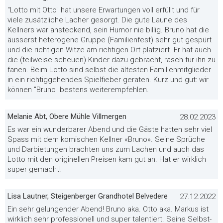
"Lotto mit Otto" hat unsere Erwartungen voll erfüllt und für
viele zusätzliche Lacher gesorgt. Die gute Laune des
Kellners war ansteckend, sein Humor nie billig. Bruno hat die
äusserst heterogene Gruppe (Familienfest) sehr gut gespürt
und die richtigen Witze am richtigen Ort platziert. Er hat auch
die (teilweise scheuen) Kinder dazu gebracht, rasch für ihn zu
fanen. Beim Lotto sind selbst die ältesten Familienmitglieder
in ein richtiggehendes Spielfieber geraten. Kurz und gut: wir
können "Bruno" bestens weiterempfehlen.
Melanie Abt, Obere Mühle Villmergen
28.02.2023
Es war ein wunderbarer Abend und die Gäste hatten sehr viel
Spass mit dem komischen Kellner «Bruno». Seine Sprüche
und Darbietungen brachten uns zum Lachen und auch das
Lotto mit den originellen Preisen kam gut an. Hat er wirklich
super gemacht!
Lisa Lautner, Steigenberger Grandhotel Belvedere
27.12.2022
Ein sehr gelungender Abend! Bruno aka. Otto aka. Markus ist
wirklich sehr professionell und super talentiert. Seine Selbst-