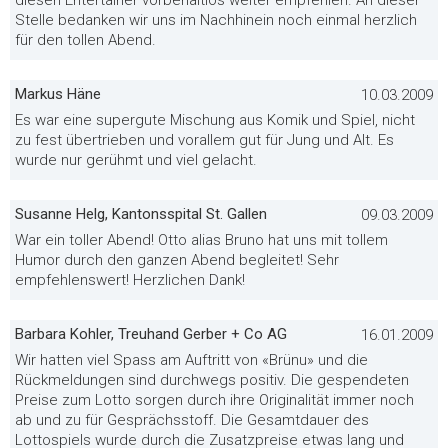
diesen Entertainer vorbehaltlos weiter empfehlen. An dieser
Stelle bedanken wir uns im Nachhinein noch einmal herzlich
für den tollen Abend.
Markus Häne
10.03.2009
Es war eine supergute Mischung aus Komik und Spiel, nicht
zu fest übertrieben und vorallem gut für Jung und Alt. Es
wurde nur gerühmt und viel gelacht.
Susanne Helg, Kantonsspital St. Gallen
09.03.2009
War ein toller Abend! Otto alias Bruno hat uns mit tollem
Humor durch den ganzen Abend begleitet! Sehr
empfehlenswert! Herzlichen Dank!
Barbara Kohler, Treuhand Gerber + Co AG
16.01.2009
Wir hatten viel Spass am Auftritt von «Brünu» und die
Rückmeldungen sind durchwegs positiv. Die gespendeten
Preise zum Lotto sorgen durch ihre Originalität immer noch
ab und zu für Gesprächsstoff. Die Gesamtdauer des
Lottospiels wurde durch die Zusatzpreise etwas lang und