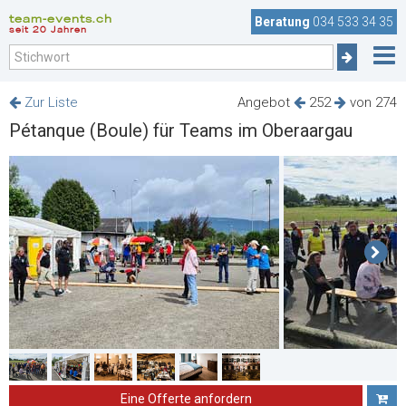
team-events.ch
Beratung
034 533 34 35
seit 20 Jahren
Zur Liste
Angebot
252
von 274
Pétanque (Boule) für Teams im Oberaargau
Eine Offerte anfordern