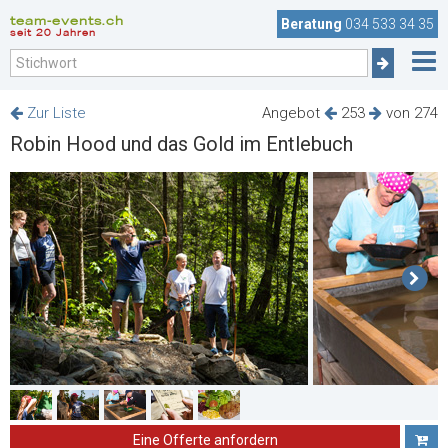
team-events.ch
Beratung
034 533 34 35
seit 20 Jahren
Zur Liste
Angebot
253
von 274
Robin Hood und das Gold im Entlebuch
Eine Offerte anfordern