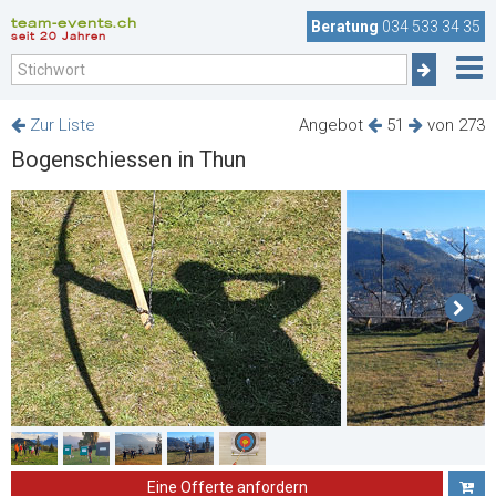
team-events.ch
Beratung
034 533 34 35
seit 20 Jahren
Zur Liste
Angebot
51
von 273
Bogenschiessen in Thun
Eine Offerte anfordern