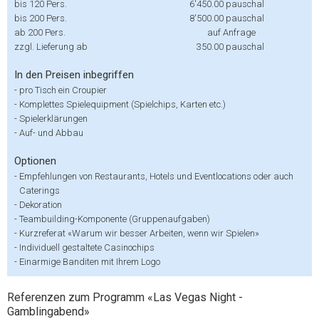
bis 120 Pers.
6'450.00
pauschal
bis 200 Pers.
8'500.00
pauschal
ab 200 Pers.
auf Anfrage
zzgl. Lieferung ab
350.00
pauschal
In den Preisen inbegriffen
-
pro Tisch ein Croupier
-
Komplettes Spielequipment (Spielchips, Karten etc.)
-
Spielerklärungen
-
Auf- und Abbau
Optionen
-
Empfehlungen von Restaurants, Hotels und Eventlocations oder auch
Caterings
-
Dekoration
-
Teambuilding-Komponente (Gruppenaufgaben)
-
Kurzreferat «Warum wir besser Arbeiten, wenn wir Spielen»
-
Individuell gestaltete Casinochips
-
Einarmige Banditen mit Ihrem Logo
Referenzen zum Programm «Las Vegas Night -
Gamblingabend»