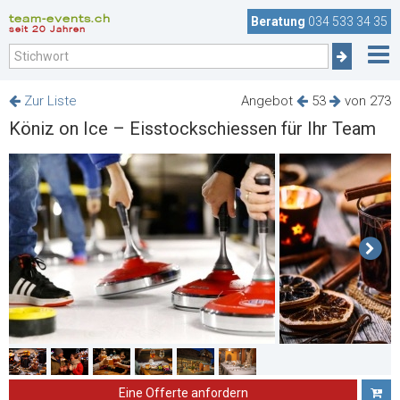
team-events.ch
Beratung
034 533 34 35
seit 20 Jahren
Zur Liste
Angebot
53
von 273
Köniz on Ice – Eisstockschiessen für Ihr Team
Eine Offerte anfordern