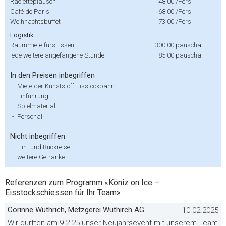
Racletteplausch
48.00
/Pers.
Café de Paris
68.00
/Pers.
Weihnachtsbuffet
73.00
/Pers.
Logistik
Raummiete fürs Essen
300.00
pauschal
jede weitere angefangene Stunde
85.00
pauschal
In den Preisen inbegriffen
-
Miete der Kunststoff-Eisstockbahn
-
Einführung
-
Spielmaterial
-
Personal
Nicht inbegriffen
-
Hin- und Rückreise
-
weitere Getränke
Referenzen zum Programm «Köniz on Ice –
Eisstockschiessen für Ihr Team»
Corinne Wüthrich, Metzgerei Wüthirch AG
10.02.2025
Wir durften am 9.2.25 unser Neujahrsevent mit unserem Team