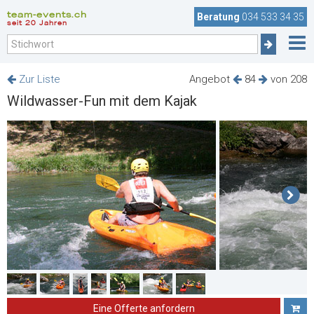
team-events.ch
Beratung
034 533 34 35
seit 20 Jahren
Zur Liste
Angebot
84
von 208
Wildwasser-Fun mit dem Kajak
Eine Offerte anfordern