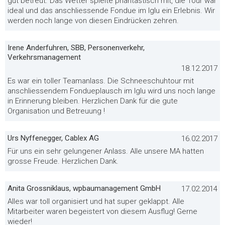
gut betreut. Das Wetter spielte phantastisch mit, die Tour war
ideal und das anschliessende Fondue im Iglu ein Erlebnis. Wir
werden noch lange von diesen Eindrücken zehren.
Irene Anderfuhren, SBB, Personenverkehr,
Verkehrsmanagement
18.12.2017
Es war ein toller Teamanlass. Die Schneeschuhtour mit
anschliessendem Fondueplausch im Iglu wird uns noch lange
in Erinnerung bleiben. Herzlichen Dank für die gute
Organisation und Betreuung !
Urs Nyffenegger, Cablex AG
16.02.2017
Für uns ein sehr gelungener Anlass. Alle unsere MA hatten
grosse Freude. Herzlichen Dank.
Anita Grossniklaus, wpbaumanagement GmbH
17.02.2014
Alles war toll organisiert und hat super geklappt. Alle
Mitarbeiter waren begeistert von diesem Ausflug! Gerne
wieder!