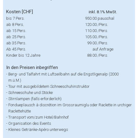
Kosten [CHF]
inkl. 8.1% MwSt.
bis 7 Pers.
950.00
pauschal
ab 8 Pers.
120.00
/Pers.
ab 15 Pers.
110.00
/Pers.
ab 25 Pers.
105.00
/Pers.
ab 35 Pers.
99.00
/Pers.
Ab 45 Pers.
auf Anfrage
Kinder bis 12 Jahre
88.00
/Pers.
In den Preisen inbegriffen
-
Berg- und Talfahrt mit Luftseilbahn auf die Engstligenalp (2000
m.ü.M.)
-
Tour mit ausgebildetem Schneeschuhinstruktor
-
Schneeschuhe und Stöcke
-
Stirnlampen (falls erforderlich)
-
Fondueplausch à discrétion im Grossraumiglu oder Raclette in urchiger
Raclettehütte
-
Transport vom/zum Hotel/Bahnhof
-
Organisation des Events
-
Kleines Getränke-Apéro unterwegs