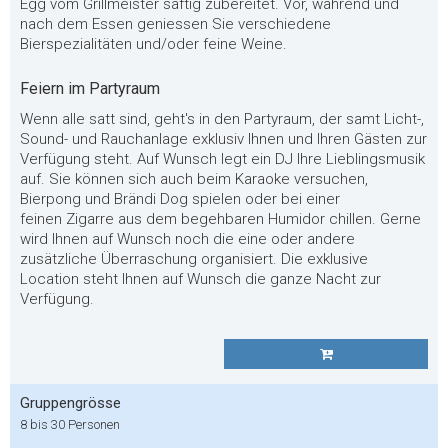
Egg vom Grillmeister saftig zubereitet.
Vor, während und
nach dem Essen geniessen Sie verschiedene
Bierspezialitäten und/oder feine Weine.
Feiern im Partyraum
Wenn alle satt sind, geht's in den Partyraum, der samt Licht-,
Sound- und Rauchanlage exklusiv
I
h
n
en
und Ihren
Gästen zur
Verfügung steht. Auf Wunsch legt ein DJ
I
h
r
e
Lieblingsmusik
auf.
S
i
e
k
ö
n
n
en
sich auch beim Karaoke versuchen,
Bierpong und Brändi Dog spielen oder bei einer
feinen
Zigarre aus dem begehbaren Humidor chillen. Gerne
wird
I
h
nen auf Wunsch noch die eine ode
r a
n
dere
zusätzliche Überraschung organisiert.
Die exklusive
Location steht Ihnen auf Wunsch die ganze Nacht zur
Verfügung.
Gruppengrösse
8 bis 30 Personen