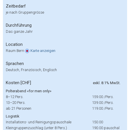
Zeitbedarf
je nach Gruppengrösse
Durchführung
Das ganze Jahr
Location
Raum Bern
Karte
anzeigen
Sprachen
Deutsch, Französisch, Englisch
Kosten [CHF]
exkl. 8.1% MwSt.
Polterabend «for men only»
8–12 Pers.
159.00
/Pers.
13–20 Pers.
139.00
/Pers.
ab 21 Personen
119.00
/Pers.
Logistik
Installations- und Reinigungspauschale
150.00
Kleingruppenzuschlag (unter 8 Pers.)
190.00
pauschal