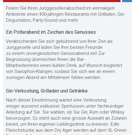
Feiern Sie Ihren Junggesellenabschied im einmaligen
Ambiente eines 400-jährigen Restaurants mit Grilladen, Gin-
Degustation, Party-Sound und mehr.
Ein Polterabend im Zeichen des Genusses
Verabschiede
n
Sie s
ich gebührend von
I
hrer Zeit als
Junggeselle und laden Sie Ihre besten Freunde
zu
eine
m
unvergesslichen Genussabend ein! Zur
Begrüssung überreichen
I
h
n
en
die Bar-
Mitarbeiterinnen
einen kühlen Drink, auf Wunsch begleitet
von Saxophon-Klängen, sodass
S
i
e
sich wie
an einem
sonnigen Abend am Mittelmeer fühlen w
e
r
d
e
n
.
Gin-Verkostung, Grilladen und Getränke
Nach diese
r
E
i
n
s
t
i
m
m
u
ng
w
a
r
t
e
t eine Verkostung
einig
er
ä
usserst exklusiver Spirituosen
unter fachkundiger
Anleitung auf Sie.
Sie wählen, ob Sie Gin, Rum
oder
Whiksy
bevorzugen
.
Es steht auch eine grosse Auswahl an Zutaten
bereit, um Ihren eigenen Lieblingsdrink zu kreieren.
Edle
Fleischstücke aus dem Dry Ager werden auf dem XL-Green