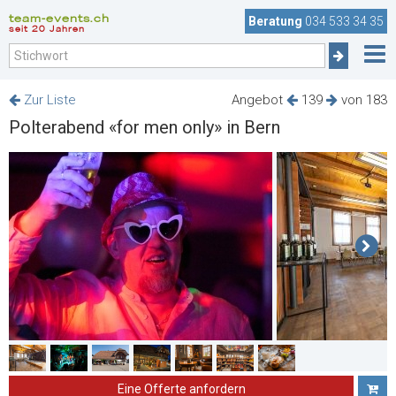
team-events.ch
Beratung
034 533 34 35
seit 20 Jahren
Zur Liste
Angebot
139
von 183
Polterabend «for men only» in Bern
Eine Offerte anfordern