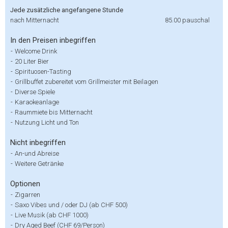
Jede zusätzliche angefangene Stunde
nach Mitternacht
85.00
pauschal
In den Preisen inbegriffen
-
Welcome Drink
-
20 Liter Bier
-
Spirituosen-Tasting
-
Grillbuffet zubereitet vom Grillmeister mit Beilagen
-
Diverse Spiele
-
Karaokeanlage
-
Raummiete bis Mitternacht
-
Nutzung Licht und Ton
Nicht inbegriffen
-
An-und Abreise
-
Weitere Getränke
Optionen
-
Zigarren
-
Saxo Vibes und / oder DJ (ab CHF 500)
-
Live Musik (ab CHF 1000)
-
Dry Aged Beef (CHF 69/Person)