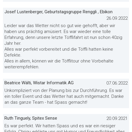
Josef Lustenberger, Geburtstagsgruppe Renggli , Ebikon
26.09.2022
Leider war das Wetter nicht so gut wie gehofft, aber wir
haben uns prächtig amüsiert. Es war wieder eine tolle
Erfahrung, denn unsere letzte Töfflifahrt ist nun schon 40zig
Jahr her.
Alles war perfekt vorbereitet und die Töffli hatten keine
Defekte.
Alles in allem, können wir die Töfflitour ohne Vorbehalte
weiterempfehlen.
Beatrice Wälti, Wistar Informatik AG
07.06.2022
Unkompliziert von der Planung bis zur Durchführung. Es war
ein toller Event und das Wetter hat auch mitgemacht. Danke
an das ganze Team - hat Spass gemacht!
Ruth Tinguely, Spitex Sense
20.09.2021
Es war perfekt. Wir hatten Spass und es war ein riesiger
Erfolg. Chrigu erklärte uns mit Humor und Freundlichkeit alles.