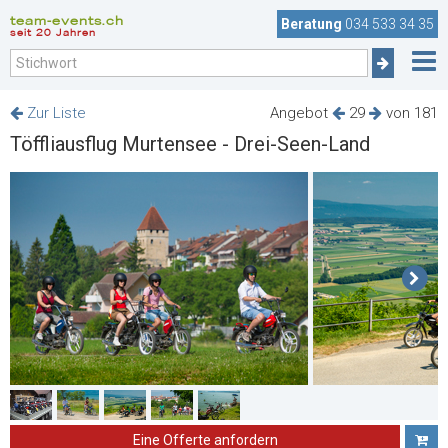
team-events.ch
Beratung
034 533 34 35
seit 20 Jahren
Zur Liste
Angebot
29
von 181
Töffliausflug Murtensee - Drei-Seen-Land
Eine Offerte anfordern