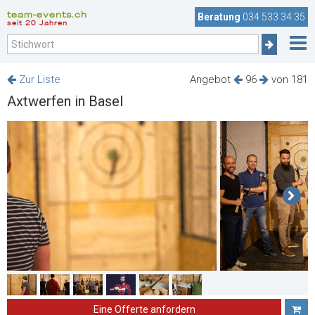
team-events.ch
Beratung
034 533 34 35
seit 20 Jahren
Zur Liste
Angebot
96
von 181
Axtwerfen in Basel
Eine Offerte anfordern