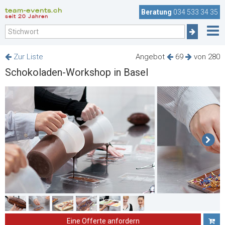
team-events.ch
Beratung
034 533 34 35
seit 20 Jahren
Zur Liste
Angebot
69
von 280
Schokoladen-Workshop in Basel
Eine Offerte anfordern