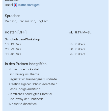
Basel
Karte
anzeigen
Sprachen
Deutsch, Französisch, Englisch
Kosten [CHF]
inkl. 8.1% MwSt.
Schokoladen-Workshop
10–19 Pers.
85.00
/Pers.
20–29 Pers.
80.00
/Pers.
30–40 Pers.
75.00
/Pers.
In den Preisen inbegriffen
-
Nutzung der Lokalität
-
Einführung ins Thema
-
Degustation hauseigener Produkte
-
Kreation eigener Schokoladentafeln
-
Fachkundige Anleitung
-
Sämtliches benötigtes Material
-
Give-away der Confiserie
-
Wasser à discrétion