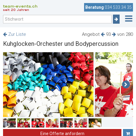
team-events.ch
Beratung
034 533 34 35
seit 20 Jahren
Zur Liste
Angebot
93
von 280
Kuhglocken-Orchester und Bodypercussion
Eine Offerte anfordern