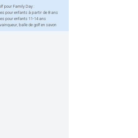
lf pour Family Day :
es pour enfants à partir de 8 ans
tes pour enfants 11-14 ans
ainqueur, balle de golf en savon