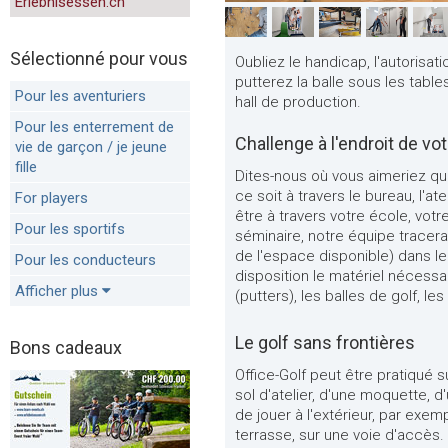
Erlebnisessen.ch
Sélectionné pour vous
Oubliez le handicap, l'autorisat
putterez la balle sous les tabl
Pour les aventuriers
hall de production.
Pour les enterrement de
Challenge à l'endroit de vo
vie de garçon / je jeune
fille
Dites-nous où vous aimeriez qu
ce soit à travers le bureau, l'at
For players
être à travers votre école, vot
Pour les sportifs
séminaire, notre équipe tracera
de l'espace disponible) dans le
Pour les conducteurs
disposition le matériel nécess
Afficher plus
(putters), les balles de golf, le
Le golf sans frontières
Bons cadeaux
Office-Golf peut être pratiqué s
sol d'atelier, d'une moquette, d
de jouer à l'extérieur, par exe
terrasse, sur une voie d'accès