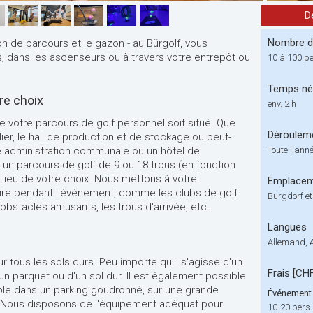
D
Nombre de
ion de parcours et le gazon - au Bürgolf, vous
es, dans les ascenseurs ou à travers votre entrepôt ou
10 à 100 p
Temps né
tre choix
env. 2 h
e votre parcours de golf personnel soit situé. Que
Déroulem
elier, le hall de production et de stockage ou peut-
re administration communale ou un hôtel de
Toute l'ann
 un parcours de golf de 9 ou 18 trous (en fonction
 lieu de votre choix. Nous mettons à votre
Emplace
aire pendant l'événement, comme les clubs de golf
Burgdorf et
s obstacles amusants, les trous d'arrivée, etc.
Langues
Allemand, 
ur tous les sols durs. Peu importe qu'il s'agisse d'un
Frais [CH
'un parquet ou d'un sol dur. Il est également possible
mple dans un parking goudronné, sur une grande
Événement 
. Nous disposons de l'équipement adéquat pour
10-20 pers.