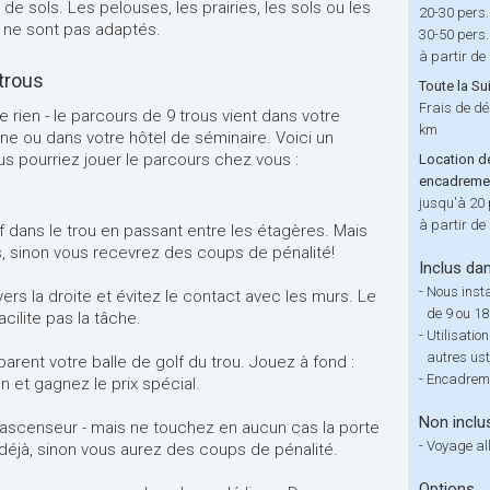
 de sols. Les pelouses, les prairies, les sols ou les
20-30 pers.
 ne sont pas adaptés.
30-50 pers.
à partir de
trous
Toute la Su
Frais de d
rien - le parcours de 9 trous vient dans votre
km
ine ou dans votre hôtel de séminaire. Voici un
s pourriez jouer le parcours chez vous :
Location d
encadreme
jusqu'à 20 
à partir de
olf dans le trou en passant entre les étagères. Mais
es, sinon vous recevrez des coups de pénalité!
Inclus dan
-
Nous insta
vers la droite et évitez le contact avec les murs. Le
de 9 ou 18
acilite pas la tâche.
-
Utilisatio
autres ust
arent votre balle de golf du trou. Jouez à fond :
-
Encadreme
n et gagnez le prix spécial.
Non inclu
 l'ascenseur - mais ne touchez en aucun cas la porte
-
Voyage all
déjà, sinon vous aurez des coups de pénalité.
Options