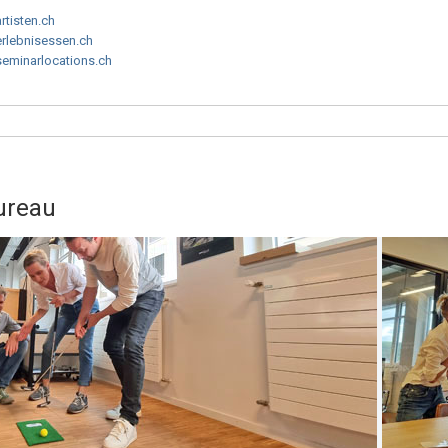
artisten.ch
erlebnisessen.ch
seminarlocations.ch
bureau