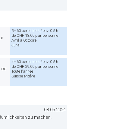
5 - 60 personnes / env. 0.5 h
de CHF 18.00 par personne
ur
Avril à Octobre
Jura
4 - 60 personnes / env. 0.5 h
de CHF 29.00 par personne
e ce
Toute l'année
»
Suisse entière
08.05.2024
-Räumlichkeiten zu machen.