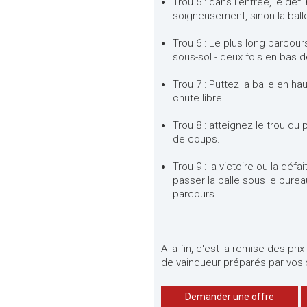
Trou 5 : dans l'entrée, le dé
soigneusement, sinon la ball
Trou 6 : Le plus long parco
sous-sol - deux fois en bas d
Trou 7 : Puttez la balle en ha
chute libre.
Trou 8 : atteignez le trou du
de coups.
Trou 9 : la victoire ou la défa
passer la balle sous le burea
parcours.
A la fin, c'est la remise des pr
de vainqueur préparés par vos 
Demander une offre