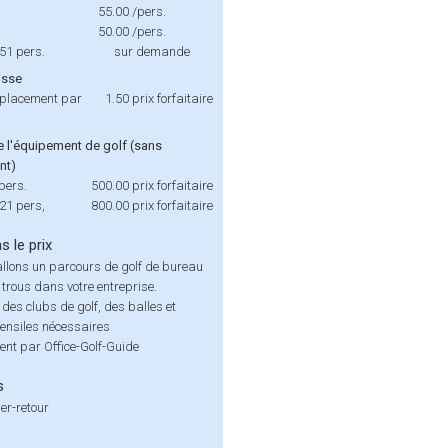
55.00
/pers.
50.00
/pers.
 51 pers.
sur demande
isse
éplacement par
1.50
prix forfaitaire
e l'équipement de golf (sans
nt)
pers.
500.00
prix forfaitaire
 21 pers,
800.00
prix forfaitaire
s le prix
llons un parcours de golf de bureau
 trous dans votre entreprise.
n des clubs de golf, des balles et
ensiles nécessaires
nt par Office-Golf-Guide
s
er-retour