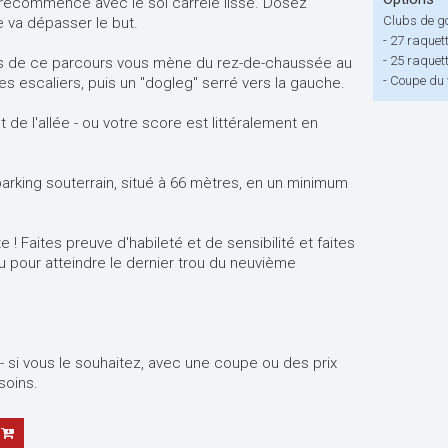
fi recommence avec le sol carrelé lisse. Dosez
Clubs de go
e va dépasser le but.
-
27 raquett
-
25 raquet
urs de ce parcours vous mène du rez-de-chaussée au
-
Coupe du v
es escaliers, puis un "dogleg" serré vers la gauche.
ut de l'allée - ou votre score est littéralement en
 parking souterrain, situé à 66 mètres, en un minimum
ite ! Faites preuve d'habileté et de sensibilité et faites
u pour atteindre le dernier trou du neuvième
ix - si vous le souhaitez, avec une coupe ou des prix
soins.