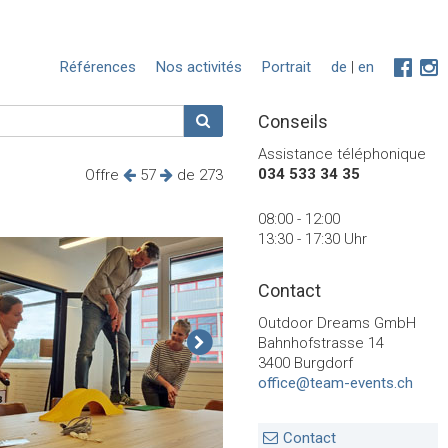
Références
Nos activités
Portrait
de
|
en
Conseils
Assistance téléphonique
034 533 34 35
Offre
57
de 273
08:00 - 12:00
13:30 - 17:30 Uhr
Contact
Outdoor Dreams GmbH
Bahnhofstrasse 14
3400 Burgdorf
office@team-events.ch
Contact