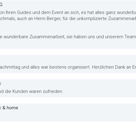
AG
von Ihren Guides und dem Event an sich, es hat alles ganz wunderba
ochmals, auch an Herrn Berger, für die unkomplizierte Zusammena
die wunderbare Zusammenarbeit, sie haben uns und unserem Team 
chmittag und alles war bestens organisiert. Herzlichen Dank an Eri
c
und die Kunden waren zufrieden.
ic & home
.