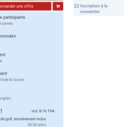
Inscription à la
emander une offre
newsletter
 participants
ersonnes
cessaire
ent
ée
ment
 toute la Suisse
Anglais
F]
incl. 8.1% TVA
de golf, encadrement inclus
65.00
/pers.