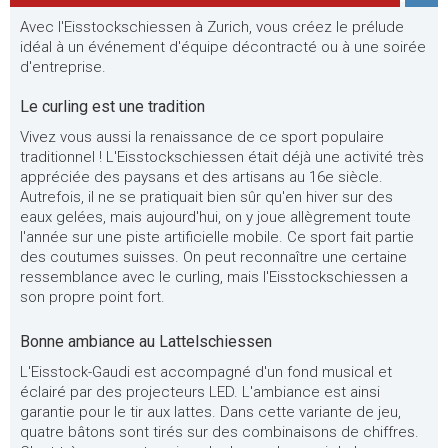
Avec l'Eisstockschiessen à Zurich, vous créez le prélude
idéal à un événement d'équipe décontracté ou à une soirée
d'entreprise.
Le curling est une tradition
Vivez vous aussi la renaissance de ce sport populaire
traditionnel ! L'Eisstockschiessen était déjà une activité très
appréciée des paysans et des artisans au 16e siècle.
Autrefois, il ne se pratiquait bien sûr qu'en hiver sur des
eaux gelées, mais aujourd'hui, on y joue allègrement toute
l'année sur une piste artificielle mobile. Ce sport fait partie
des coutumes suisses. On peut reconnaître une certaine
ressemblance avec le curling, mais l'Eisstockschiessen a
son propre point fort.
Bonne ambiance au Lattelschiessen
L'Eisstock-Gaudi est accompagné d'un fond musical et
éclairé par des projecteurs LED. L'ambiance est ainsi
garantie pour le tir aux lattes. Dans cette variante de jeu,
quatre bâtons sont tirés sur des combinaisons de chiffres.