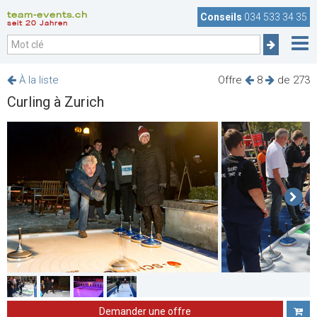
team-events.ch
Conseils
034 533 34 35
seit 20 Jahren
À la liste
Offre
8
de 273
Curling à Zurich
Demander une offre