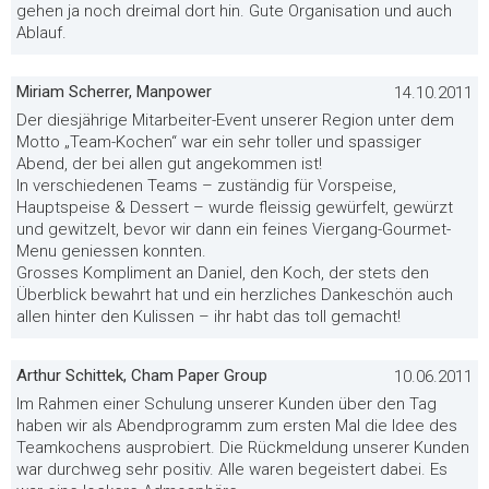
gehen ja noch dreimal dort hin. Gute Organisation und auch
Ablauf.
Miriam Scherrer, Manpower
14.10.2011
Der diesjährige Mitarbeiter-Event unserer Region unter dem
Motto „Team-Kochen“ war ein sehr toller und spassiger
Abend, der bei allen gut angekommen ist!
In verschiedenen Teams – zuständig für Vorspeise,
Hauptspeise & Dessert – wurde fleissig gewürfelt, gewürzt
und gewitzelt, bevor wir dann ein feines Viergang-Gourmet-
Menu geniessen konnten.
Grosses Kompliment an Daniel, den Koch, der stets den
Überblick bewahrt hat und ein herzliches Dankeschön auch
allen hinter den Kulissen – ihr habt das toll gemacht!
Arthur Schittek, Cham Paper Group
10.06.2011
Im Rahmen einer Schulung unserer Kunden über den Tag
haben wir als Abendprogramm zum ersten Mal die Idee des
Teamkochens ausprobiert. Die Rückmeldung unserer Kunden
war durchweg sehr positiv. Alle waren begeistert dabei. Es