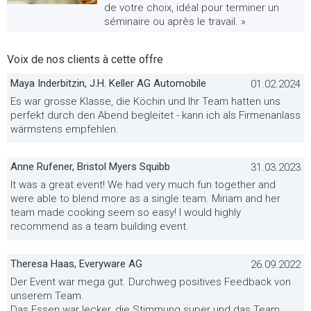
de votre choix, idéal pour terminer un
séminaire ou après le travail. »
Voix de nos clients à cette offre
Maya Inderbitzin, J.H. Keller AG Automobile
01.02.2024
Es war grosse Klasse, die Köchin und Ihr Team hatten uns
perfekt durch den Abend begleitet - kann ich als Firmenanlass
wärmstens empfehlen.
Anne Rufener, Bristol Myers Squibb
31.03.2023
It was a great event! We had very much fun together and
were able to blend more as a single team. Miriam and her
team made cooking seem so easy! I would highly
recommend as a team building event.
Theresa Haas, Everyware AG
26.09.2022
Der Event war mega gut. Durchweg positives Feedback von
unserem Team.
Das Essen war lecker, die Stimmung super und das Team