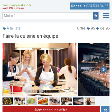
team-events.ch
Conseils
034 533 34 35
seit 20 Jahren
À la liste
Offre
95
de 96
Faire la cuisine en équipe
Demander une offre