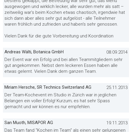
bestens geklappt, die Betreuung war sehr gut, das Menu
ausgewogen und wirklich lecker, alle wurden mehr als satt –
zeitweilig war’s beim Kochen etwas chaotisch, irgendwie hat
sich dann aber alles sehr gut aufgelöst - alle Teilnehmer
waren fröhlich und zufrieden und haben's sehr genossen.
Vielen Dank für die gute Vorbereitung und Koordination
Andreas Wälti, Botanica GmbH
08.09.2014
Der Event war ein Erfolg und bei allen Teammitgliedern sehr
gut angekommen. Nebst dem leckeren Essen haben alle
etwas gelernt. Vielen Dank dem ganzen Team.
Miriam Hersche, SR Technics Switzerland AG
25.11.2013
Der Team-Kochevent im Studio in Zürich war in jeglichen
Belangen ein voller Erfolg! Kurzum; es hat sehr Spass
gemacht und wir können es nur empfehlen.
San Muoth, MISAPOR AG
19.11.2013
Das Team fand "Kochen im Team" als einen sehr gelungenen