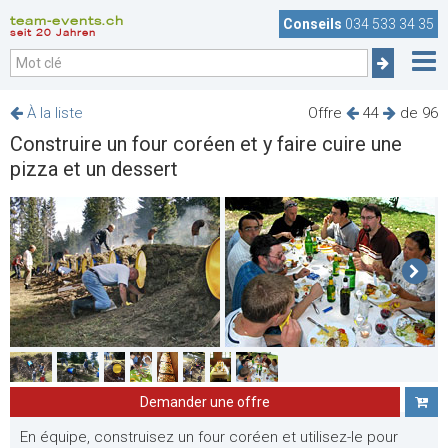
team-events.ch
Conseils
034 533 34 35
seit 20 Jahren
À la liste
Offre
44
de 96
Construire un four coréen et y faire cuire une
pizza et un dessert
Demander une offre
En équipe, construisez un four coréen et utilisez-le pour