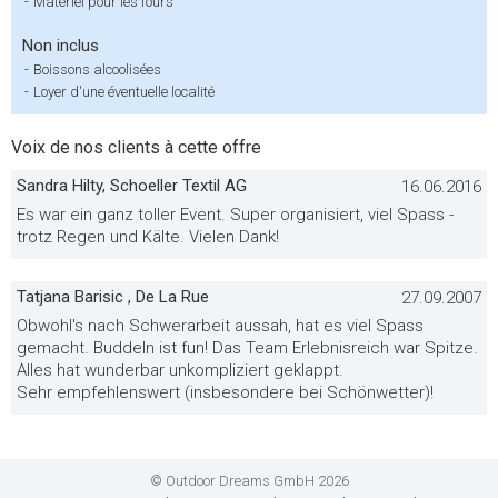
-
Matériel pour les fours
Non inclus
-
Boissons alcoolisées
-
Loyer d'une éventuelle localité
Voix de nos clients à cette offre
Sandra Hilty, Schoeller Textil AG
16.06.2016
Es war ein ganz toller Event. Super organisiert, viel Spass -
trotz Regen und Kälte. Vielen Dank!
Tatjana Barisic , De La Rue
27.09.2007
Obwohl's nach Schwerarbeit aussah, hat es viel Spass
gemacht. Buddeln ist fun! Das Team Erlebnisreich war Spitze.
Alles hat wunderbar unkompliziert geklappt.
Sehr empfehlenswert (insbesondere bei Schönwetter)!
© Outdoor Dreams GmbH 2026