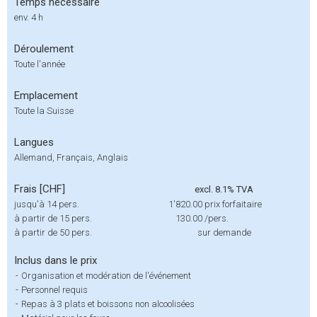
Temps nécessaire
env. 4 h
Déroulement
Toute l'année
Emplacement
Toute la Suisse
Langues
Allemand, Français, Anglais
Frais [CHF]
excl. 8.1% TVA
jusqu'à 14 pers.
1'820.00
prix forfaitaire
à partir de 15 pers.
130.00
/pers.
à partir de 50 pers.
sur demande
Inclus dans le prix
-
Organisation et modération de l'événement
-
Personnel requis
-
Repas à 3 plats et boissons non alcoolisées