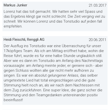
Markus Junker
21.03.2017
Lorenz hat das toll gemacht. Wir hatten sehr viel Spass und
das Ergebnis klingt gar nicht schlecht. Die Zeit verging viel zu
schnell. Wir können Lorenz und das Tonstudio auf jeden fall
empfehlen.
Heidi Fleischli, Renggli AG
20.06.2011
Der Ausflug ins Tonstudio war eine Überraschung für unser
17köpfiges Team. Als ich am Mittag eröffnet habe, wohin die
Reise führt, wurde es für eine halbe Stunde unglaublich still.
Aber wie es dann im Tonstudio am Anfang des Nachmittags
voraussagte: am Anfang meinte jeder, er geniere sich - aber
gegen Schluss wollten alle gar nicht mehr aufhören zu
singen. Es war ein absolut gelungener Anlass, das selber
umgetextete Lied hat total eingeschlagen und die gute
Stimmung hielt noch an, als wir nach dem Nachtessen mit
dem Zug zurückfuhren. Eine super Idee, die ganz sicher die
Stimmung und den Teamgedanken untereinander positiv
beeinflusst!