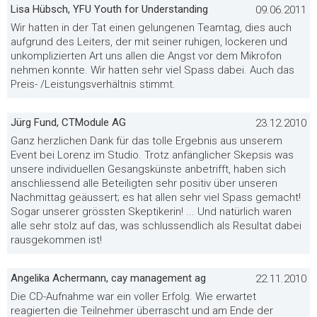
Lisa Hübsch, YFU Youth for Understanding
09.06.2011
Wir hatten in der Tat einen gelungenen Teamtag, dies auch
aufgrund des Leiters, der mit seiner ruhigen, lockeren und
unkomplizierten Art uns allen die Angst vor dem Mikrofon
nehmen konnte. Wir hatten sehr viel Spass dabei. Auch das
Preis- /Leistungsverhältnis stimmt.
Jürg Fund, CTModule AG
23.12.2010
Ganz herzlichen Dank für das tolle Ergebnis aus unserem
Event bei Lorenz im Studio. Trotz anfänglicher Skepsis was
unsere individuellen Gesangskünste anbetrifft, haben sich
anschliessend alle Beteiligten sehr positiv über unseren
Nachmittag geäussert; es hat allen sehr viel Spass gemacht!
Sogar unserer grössten Skeptikerin! ... Und natürlich waren
alle sehr stolz auf das, was schlussendlich als Resultat dabei
rausgekommen ist!
Angelika Achermann, cay management ag
22.11.2010
Die CD-Aufnahme war ein voller Erfolg. Wie erwartet
reagierten die Teilnehmer überrascht und am Ende der