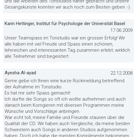
uns die Arbeiten des Tonstudios näher gebracht und unsere
Gesangskünste konnten wir auch noch zum Besten geben :-).
Karin Hettinger, Institut für Psychologie der Universität Basel
17.06.2009
Unser Teamspass im Tonstudio war ein grosser Erfolg! Wir
alle haben mit viel Freude und Spass einen schönen,
lehrreichen und interessanten Tag zusammen erlebt; wirklich
alle Teilnehmer sind begeistert.
Ayesha Al-ayad
22.12.2008
Gerne gebe ich Ihnen eine kurze Rückmeldung betreffend
der Aufnahme im Tonstudio.
Es hat mir sehr Spass gemacht!
Ich durfte die Songs so oft ich wollte aufnehmen und auch
danach beim Korrigieren mit diversen Programmen meine
Wünsche und Vorschläge anbringen.
War echt toll, meine Familie und Freunde staunen über die
Qualität der CD. Wir haben auch Vergleiche, da meine beiden
Schwestern auch Songs in anderen Studios aufgenommen
haben. Doch ich habe die meisten Komplimente bekommen,