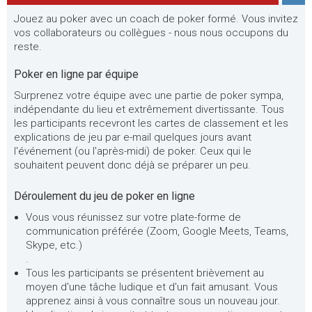
Jouez au poker avec un coach de poker formé. Vous invitez
vos collaborateurs ou collègues - nous nous occupons du
reste.
Poker en ligne par équipe
Surprenez votre équipe avec une partie de poker sympa,
indépendante du lieu et extrêmement divertissante. Tous
les participants recevront les cartes de classement et les
explications de jeu par e-mail quelques jours avant
l'événement (ou l'après-midi) de poker. Ceux qui le
souhaitent peuvent donc déjà se préparer un peu.
Déroulement du jeu de poker en ligne
Vous vous réunissez sur votre plate-forme de
communication préférée (Zoom, Google Meets, Teams,
Skype, etc.)
.
Tous les participants se présentent brièvement au
moyen d'une tâche ludique et d'un fait amusant. Vous
apprenez ainsi à vous connaître sous un nouveau jour.