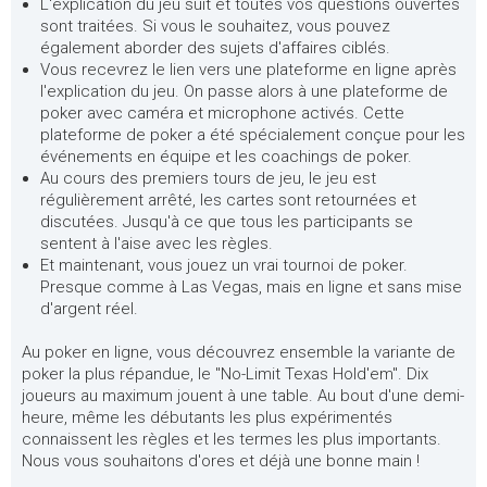
L'explication du jeu suit et toutes vos questions ouvertes
sont traitées. Si vous le souhaitez, vous pouvez
également aborder des sujets d'affaires ciblés.
Vous recevrez le lien vers une plateforme en ligne après
l'explication du jeu. On passe alors à une plateforme de
poker avec caméra et microphone activés. Cette
plateforme de poker a été spécialement conçue pour les
événements en équipe et les coachings de poker.
Au cours des premiers tours de jeu, le jeu est
régulièrement arrêté, les cartes sont retournées et
discutées. Jusqu'à ce que tous les participants se
sentent à l'aise avec les règles.
Et maintenant, vous jouez un vrai tournoi de poker.
Presque comme à Las Vegas, mais en ligne et sans mise
d'argent réel.
Au poker en ligne, vous découvrez ensemble la variante de
poker la plus répandue, le "No-Limit Texas Hold'em". Dix
joueurs au maximum jouent à une table. Au bout d'une demi-
heure, même les débutants les plus expérimentés
connaissent les règles et les termes les plus importants.
Nous vous souhaitons d'ores et déjà une bonne main !