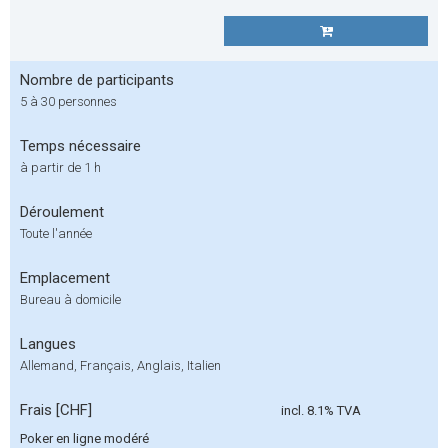
Nombre de participants
5 à 30 personnes
Temps nécessaire
à partir de 1 h
Déroulement
Toute l'année
Emplacement
Bureau à domicile
Langues
Allemand, Français, Anglais, Italien
Frais [CHF]
incl. 8.1% TVA
Poker en ligne modéré