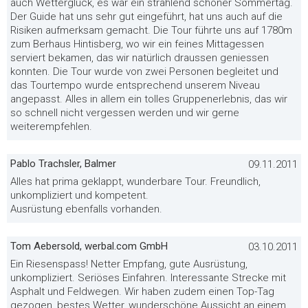
auch Wetterglück, es war ein strahlend schöner Sommertag.
Der Guide hat uns sehr gut eingeführt, hat uns auch auf die
Risiken aufmerksam gemacht. Die Tour führte uns auf 1780m
zum Berhaus Hintisberg, wo wir ein feines Mittagessen
serviert bekamen, das wir natürlich draussen geniessen
konnten. Die Tour wurde von zwei Personen begleitet und
das Tourtempo wurde entsprechend unserem Niveau
angepasst. Alles in allem ein tolles Gruppenerlebnis, das wir
so schnell nicht vergessen werden und wir gerne
weiterempfehlen.
Pablo Trachsler, Balmer
09.11.2011
Alles hat prima geklappt, wunderbare Tour. Freundlich,
unkompliziert und kompetent.
Ausrüstung ebenfalls vorhanden.
Tom Aebersold, werbal.com GmbH
03.10.2011
Ein Riesenspass! Netter Empfang, gute Ausrüstung,
unkompliziert. Seriöses Einfahren. Interessante Strecke mit
Asphalt und Feldwegen. Wir haben zudem einen Top-Tag
gezogen, bestes Wetter, wunderschöne Aussicht an einem