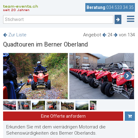
team-events.ch
Beratung
034 533 34 35
seit 20 Jahren
Zur Liste
Angebot
24
von 134
Quadtouren im Berner Oberland
Eine Offerte anfordern
Erkunden Sie mit dem vierrädrigen Motorrad die
Sehenswürdigkeiten des Berner Oberlands.