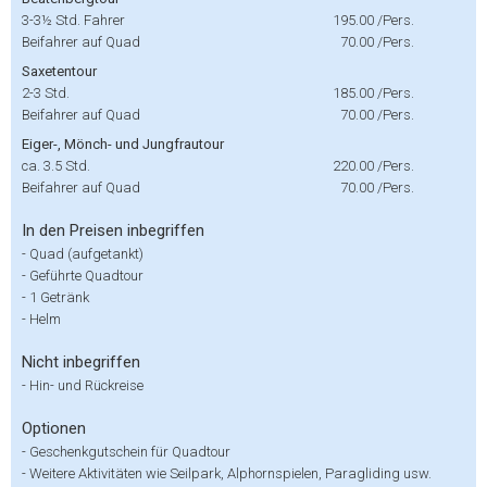
3-3½ Std. Fahrer
195.00
/Pers.
Beifahrer auf Quad
70.00
/Pers.
Saxetentour
2-3 Std.
185.00
/Pers.
Beifahrer auf Quad
70.00
/Pers.
Eiger-, Mönch- und Jungfrautour
ca. 3.5 Std.
220.00
/Pers.
Beifahrer auf Quad
70.00
/Pers.
In den Preisen inbegriffen
-
Quad (aufgetankt)
-
Geführte Quadtour
-
1 Getränk
-
Helm
Nicht inbegriffen
-
Hin- und Rückreise
Optionen
-
Geschenkgutschein für Quadtour
-
Weitere Aktivitäten wie Seilpark, Alphornspielen, Paragliding usw.