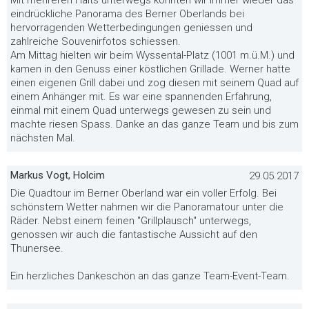
Mit mehreren Halts unterwegs konnten wir immer wieder das
eindrückliche Panorama des Berner Oberlands bei
hervorragenden Wetterbedingungen geniessen und
zahlreiche Souvenirfotos schiessen.
Am Mittag hielten wir beim Wyssental-Platz (1001 m.ü.M.) und
kamen in den Genuss einer köstlichen Grillade. Werner hatte
einen eigenen Grill dabei und zog diesen mit seinem Quad auf
einem Anhänger mit. Es war eine spannenden Erfahrung,
einmal mit einem Quad unterwegs gewesen zu sein und
machte riesen Spass. Danke an das ganze Team und bis zum
nächsten Mal.
Markus Vogt, Holcim
29.05.2017
Die Quadtour im Berner Oberland war ein voller Erfolg. Bei
schönstem Wetter nahmen wir die Panoramatour unter die
Räder. Nebst einem feinen "Grillplausch" unterwegs,
genossen wir auch die fantastische Aussicht auf den
Thunersee.
Ein herzliches Dankeschön an das ganze Team-Event-Team.